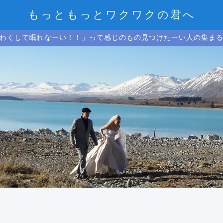
もっともっとワクワクの君へ
わくして眠れなーい！！」って感じのもの見つけたーい人の集ま