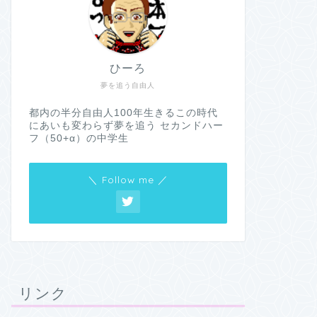
ひーろ
夢を追う自由人
都内の半分自由人100年生きるこの時代
にあいも変わらず夢を追う セカンドハー
フ（50+α）の中学生
＼ Follow me ／
リンク