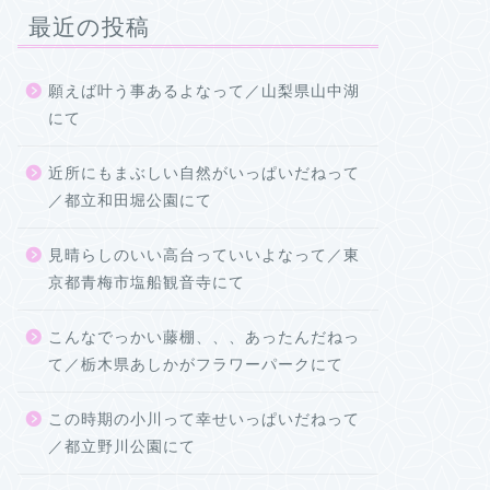
最近の投稿
願えば叶う事あるよなって／山梨県山中湖
にて
近所にもまぶしい自然がいっぱいだねって
／都立和田堀公園にて
見晴らしのいい高台っていいよなって／東
京都青梅市塩船観音寺にて
こんなでっかい藤棚、、、あったんだねっ
て／栃木県あしかがフラワーパークにて
この時期の小川って幸せいっぱいだねって
／都立野川公園にて