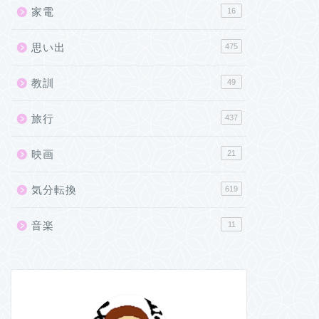
家電
16
思い出
475
教訓
49
旅行
437
映画
21
気分転換
619
音楽
11