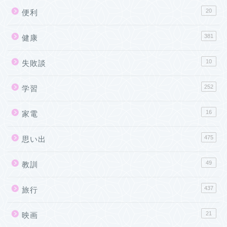
20
便利
381
健康
10
失敗談
252
学習
16
家電
475
思い出
49
教訓
437
旅行
21
映画