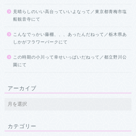
見晴らしのいい高台っていいよなって／東京都青梅市塩
船観音寺にて
こんなでっかい藤棚、、、あったんだねって／栃木県あ
しかがフラワーパークにて
この時期の小川って幸せいっぱいだねって／都立野川公
園にて
アーカイブ
カテゴリー