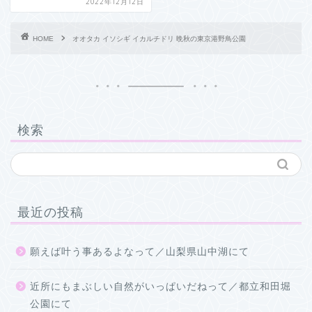
2022年12月12日
HOME
オオタカ イソシギ イカルチドリ 晩秋の東京港野鳥公園
検索
最近の投稿
願えば叶う事あるよなって／山梨県山中湖にて
近所にもまぶしい自然がいっぱいだねって／都立和田堀
公園にて