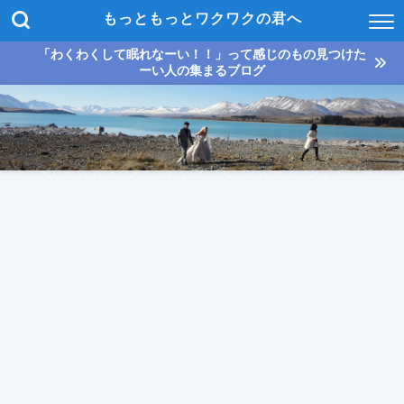
もっともっとワクワクの君へ
「わくわくして眠れなーい！！」って感じのもの見つけた
ーい人の集まるブログ