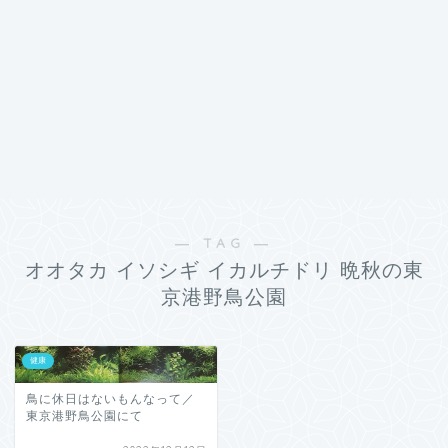
― TAG ―
オオタカ イソシギ イカルチドリ 晩秋の東
京港野鳥公園
健康
鳥に休日はないもんなって／
東京港野鳥公園にて