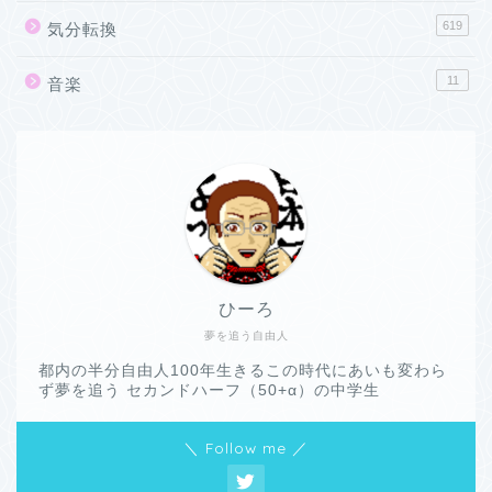
619
気分転換
11
音楽
ひーろ
夢を追う自由人
都内の半分自由人100年生きるこの時代にあいも変わら
ず夢を追う セカンドハーフ（50+α）の中学生
＼ Follow me ／