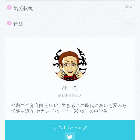
619
気分転換
11
音楽
ひーろ
夢を追う自由人
都内の半分自由人100年生きるこの時代にあいも変わら
ず夢を追う セカンドハーフ（50+α）の中学生
＼ Follow me ／