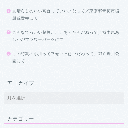
見晴らしのいい高台っていいよなって／東京都青梅市塩
船観音寺にて
こんなでっかい藤棚、、、あったんだねって／栃木県あ
しかがフラワーパークにて
この時期の小川って幸せいっぱいだねって／都立野川公
園にて
アーカイブ
カテゴリー