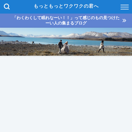
もっともっとワクワクの君へ
「わくわくして眠れなーい！！」って感じのもの見つけた
ーい人の集まるブログ