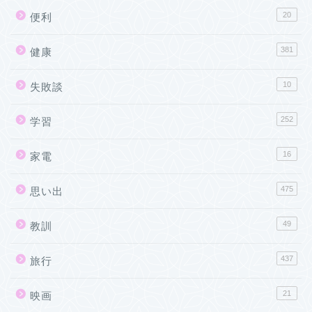
20
便利
381
健康
10
失敗談
252
学習
16
家電
475
思い出
49
教訓
437
旅行
21
映画