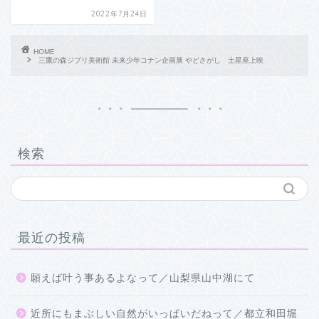
2022年7月24日
HOME
三鷹の森ジブリ美術館 未来少年コナン企画展 やどさがし 土星座上映
検索
最近の投稿
願えば叶う事あるよなって／山梨県山中湖にて
近所にもまぶしい自然がいっぱいだねって／都立和田堀