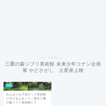
― TAG ―
三鷹の森ジブリ美術館 未来少年コナン企画
展 やどさがし 土星座上映
学習
わんぱくな子供だって美術館
に行けるよねって／東京三鷹
の森ジブリ美術館にて