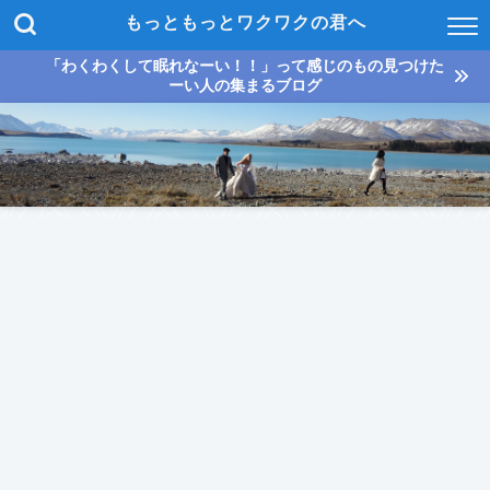
もっともっとワクワクの君へ
「わくわくして眠れなーい！！」って感じのもの見つけた
ーい人の集まるブログ