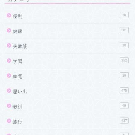
20
便利
381
健康
10
失敗談
252
学習
16
家電
475
思い出
49
教訓
437
旅行