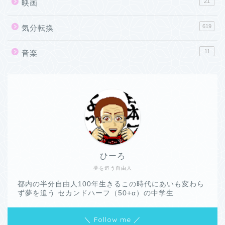
21
映画
619
気分転換
11
音楽
ひーろ
夢を追う自由人
都内の半分自由人100年生きるこの時代にあいも変わら
ず夢を追う セカンドハーフ（50+α）の中学生
＼ Follow me ／