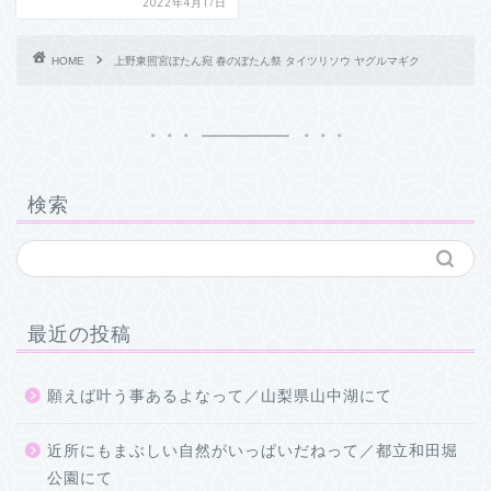
2022年4月17日
HOME
上野東照宮ぼたん宛 春のぼたん祭 タイツリソウ ヤグルマギク
検索
最近の投稿
願えば叶う事あるよなって／山梨県山中湖にて
近所にもまぶしい自然がいっぱいだねって／都立和田堀
公園にて