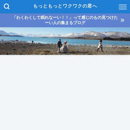
もっともっとワクワクの君へ
「わくわくして眠れなーい！！」って感じのもの見つけた
ーい人の集まるブログ