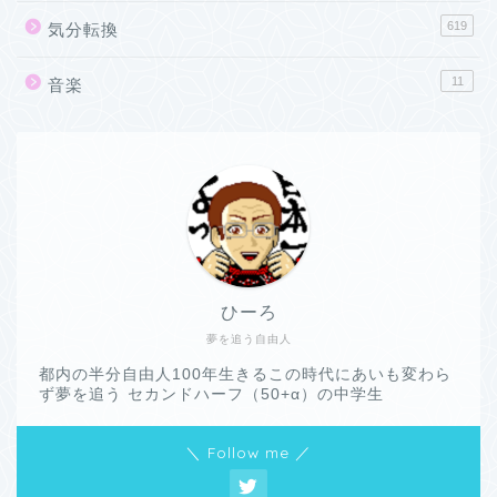
619
気分転換
11
音楽
ひーろ
夢を追う自由人
都内の半分自由人100年生きるこの時代にあいも変わら
ず夢を追う セカンドハーフ（50+α）の中学生
＼ Follow me ／