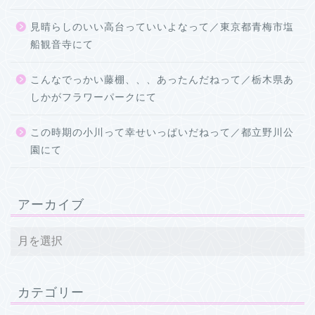
見晴らしのいい高台っていいよなって／東京都青梅市塩
船観音寺にて
こんなでっかい藤棚、、、あったんだねって／栃木県あ
しかがフラワーパークにて
この時期の小川って幸せいっぱいだねって／都立野川公
園にて
アーカイブ
カテゴリー