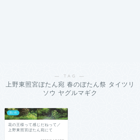
― TAG ―
上野東照宮ぼたん宛 春のぼたん祭 タイツリ
ソウ ヤグルマギク
思い出
花の王様って感じだねって／
上野東照宮ぼたん宛にて