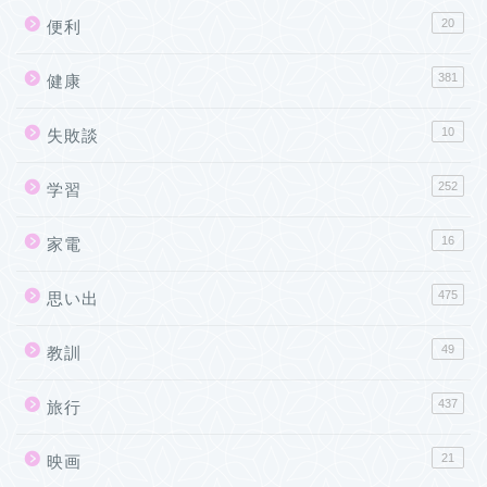
20
便利
381
健康
10
失敗談
252
学習
16
家電
475
思い出
49
教訓
437
旅行
21
映画