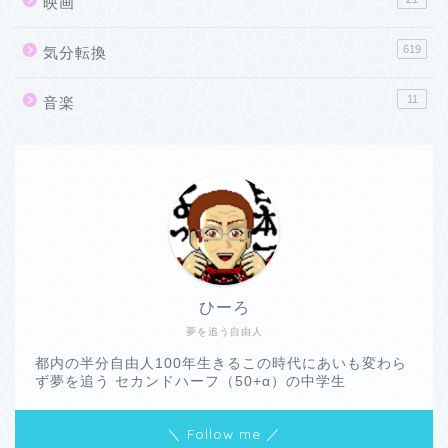
映画
619
気分転換
11
音楽
ひーろ
夢を追う自由人
都内の半分自由人100年生きるこの時代にあいも変わら
ず夢を追う セカンドハーフ（50+α）の中学生
＼ Follow me ／