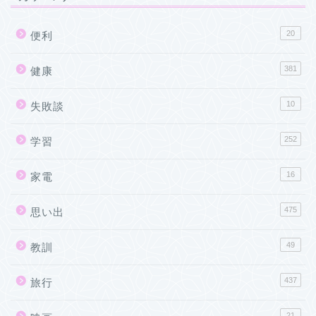
20
便利
381
健康
10
失敗談
252
学習
16
家電
475
思い出
49
教訓
437
旅行
21