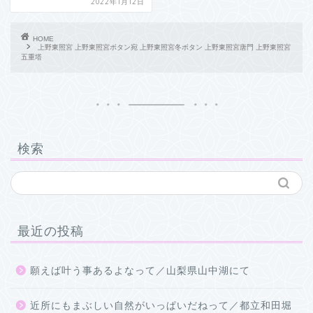
2022年1月12日
HOME
上野東照宮 上野東照宮ボタン宛 上野東照宮冬ボタン 上野東照宮唐門 上野東照宮
五重塔
検索
最近の投稿
願えば叶う事あるよなって／山梨県山中湖にて
近所にもまぶしい自然がいっぱいだねって／都立和田堀