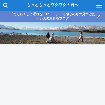
もっともっとワクワクの君へ
「わくわくして眠れなーい！！」って感じのもの見つけた
ーい人の集まるブログ