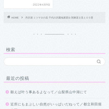
2022年4月9日
HOME
丹沢湖 ミツマタの花 千代の沢園地展望台 関東富士見１００景
検索
最近の投稿
願えば叶う事あるよなって／山梨県山中湖にて
近所にもまぶしい自然がいっぱいだねって／都立和田堀