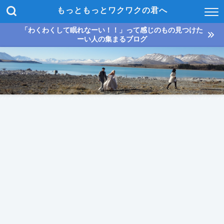
もっともっとワクワクの君へ
「わくわくして眠れなーい！！」って感じのもの見つけた
ーい人の集まるブログ