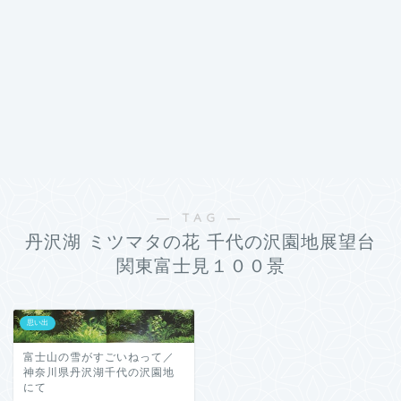
― TAG ―
丹沢湖 ミツマタの花 千代の沢園地展望台
関東富士見１００景
思い出
富士山の雪がすごいねって／
神奈川県丹沢湖千代の沢園地
にて