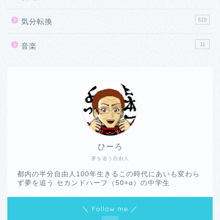
619
気分転換
11
音楽
ひーろ
夢を追う自由人
都内の半分自由人100年生きるこの時代にあいも変わら
ず夢を追う セカンドハーフ（50+α）の中学生
＼ Follow me ／