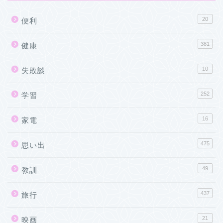
20
便利
381
健康
10
失敗談
252
学習
16
家電
475
思い出
49
教訓
437
旅行
21
映画