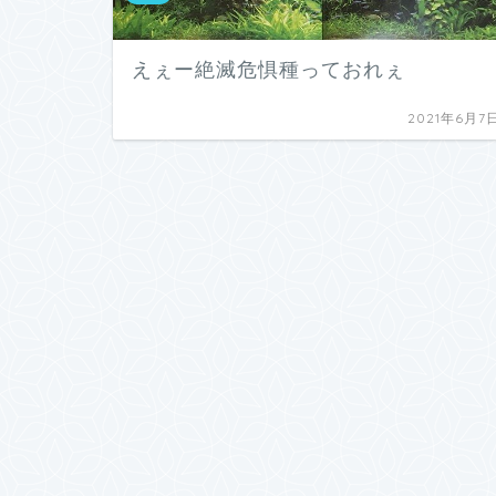
えぇー絶滅危惧種っておれぇ
2021年6月7