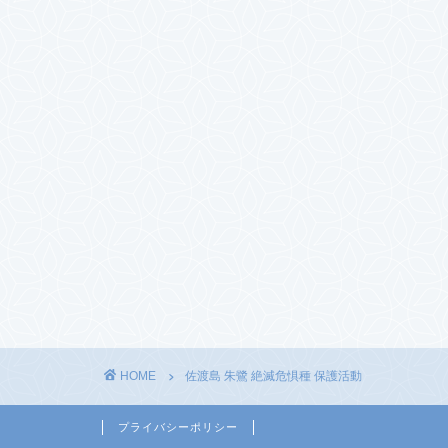
HOME
佐渡島 朱鷺 絶滅危惧種 保護活動
プライバシーポリシー