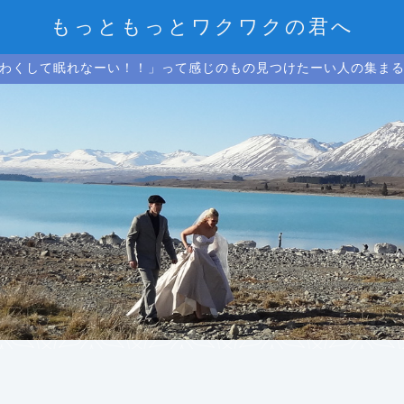
もっともっとワクワクの君へ
わくして眠れなーい！！」って感じのもの見つけたーい人の集ま