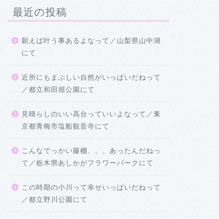
最近の投稿
願えば叶う事あるよなって／山梨県山中湖
にて
近所にもまぶしい自然がいっぱいだねって
／都立和田堀公園にて
見晴らしのいい高台っていいよなって／東
京都青梅市塩船観音寺にて
こんなでっかい藤棚、、、あったんだねっ
て／栃木県あしかがフラワーパークにて
この時期の小川って幸せいっぱいだねって
／都立野川公園にて