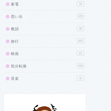
家電
16
思い出
475
教訓
49
旅行
437
映画
21
気分転換
619
音楽
11