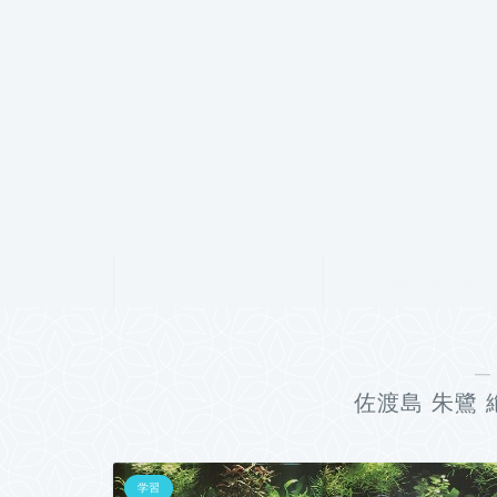
ホーム
プロフィール
―
佐渡島 朱鷺
学習