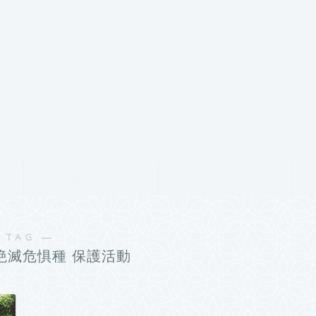
サービス
ランキング
 TAG ―
 絶滅危惧種 保護活動