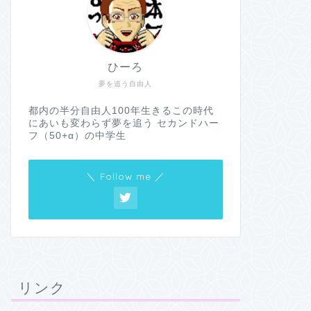
ひーろ
夢を追う自由人
都内の半分自由人100年生きるこの時代
にあいも変わらず夢を追う セカンドハー
フ（50+α）の中学生
＼ Follow me ／
リンク