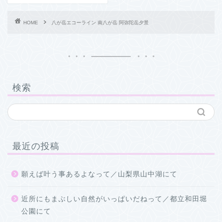
HOME
八が岳エコーライン 南八が岳 阿弥陀岳夕景
検索
最近の投稿
願えば叶う事あるよなって／山梨県山中湖にて
近所にもまぶしい自然がいっぱいだねって／都立和田堀
公園にて