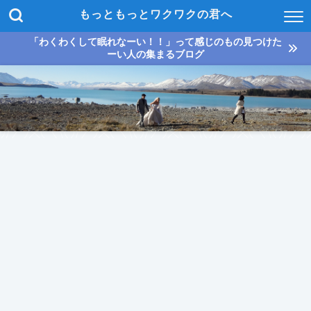
もっともっとワクワクの君へ
「わくわくして眠れなーい！！」って感じのもの見つけた
ーい人の集まるブログ