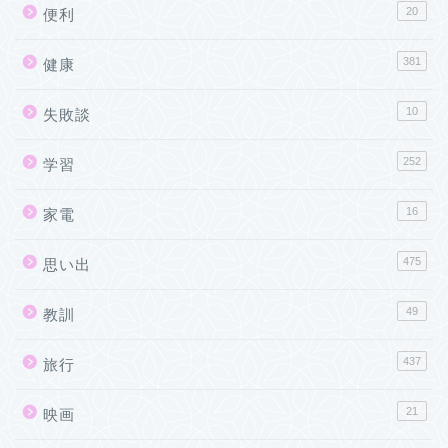
20
便利
381
健康
10
失敗談
252
学習
16
家電
475
思い出
49
教訓
437
旅行
21
映画