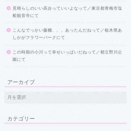
見晴らしのいい高台っていいよなって／東京都青梅市塩
船観音寺にて
こんなでっかい藤棚、、、あったんだねって／栃木県あ
しかがフラワーパークにて
この時期の小川って幸せいっぱいだねって／都立野川公
園にて
アーカイブ
カテゴリー