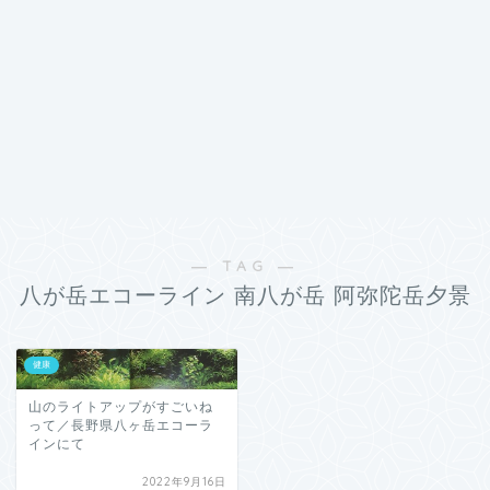
― TAG ―
八が岳エコーライン 南八が岳 阿弥陀岳夕景
健康
山のライトアップがすごいね
って／長野県八ヶ岳エコーラ
インにて
2022年9月16日