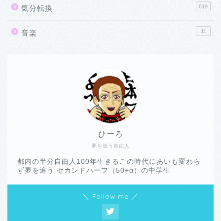
619
気分転換
11
音楽
ひーろ
夢を追う自由人
都内の半分自由人100年生きるこの時代にあいも変わら
ず夢を追う セカンドハーフ（50+α）の中学生
＼ Follow me ／