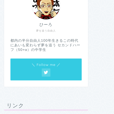
ひーろ
夢を追う自由人
都内の半分自由人100年生きるこの時代
にあいも変わらず夢を追う セカンドハー
フ（50+α）の中学生
＼ Follow me ／
リンク