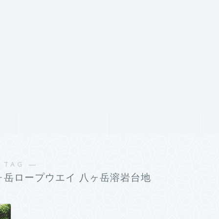
サービス
ランキング
 TAG ―
ヶ岳ロープウエイ 八ヶ岳溶岩台地