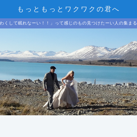
もっともっとワクワクの君へ
わくして眠れなーい！！」って感じのもの見つけたーい人の集ま