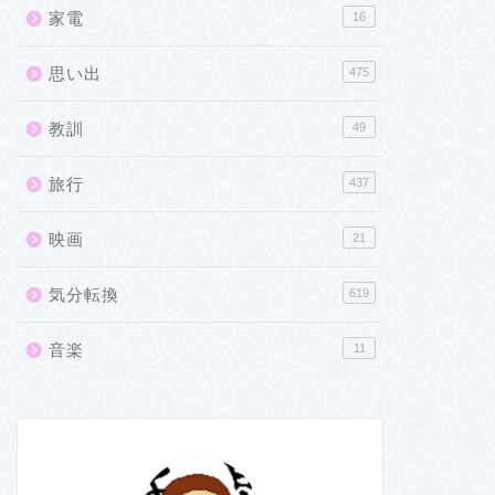
家電
16
思い出
475
教訓
49
旅行
437
映画
21
気分転換
619
音楽
11