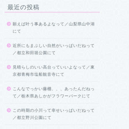
最近の投稿
願えば叶う事あるよなって／山梨県山中湖
にて
近所にもまぶしい自然がいっぱいだねって
／都立和田堀公園にて
見晴らしのいい高台っていいよなって／東
京都青梅市塩船観音寺にて
こんなでっかい藤棚、、、あったんだねっ
て／栃木県あしかがフラワーパークにて
この時期の小川って幸せいっぱいだねって
／都立野川公園にて