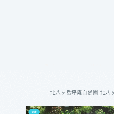
ホーム
プロフィール
―
北八ヶ岳坪庭自然園 北八
健康