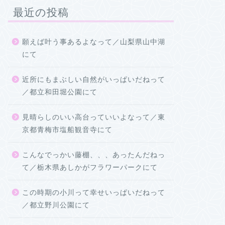
最近の投稿
願えば叶う事あるよなって／山梨県山中湖
にて
近所にもまぶしい自然がいっぱいだねって
／都立和田堀公園にて
見晴らしのいい高台っていいよなって／東
京都青梅市塩船観音寺にて
こんなでっかい藤棚、、、あったんだねっ
て／栃木県あしかがフラワーパークにて
この時期の小川って幸せいっぱいだねって
／都立野川公園にて