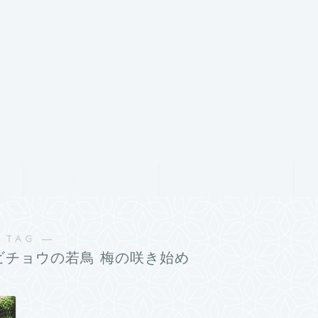
サービス
ランキング
 TAG ―
ビチョウの若鳥 梅の咲き始め