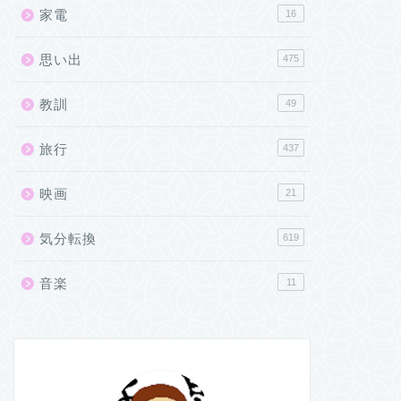
家電
16
思い出
475
教訓
49
旅行
437
映画
21
気分転換
619
音楽
11