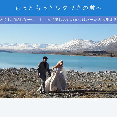
もっともっとワクワクの君へ
わくして眠れなーい！！」って感じのもの見つけたーい人の集ま