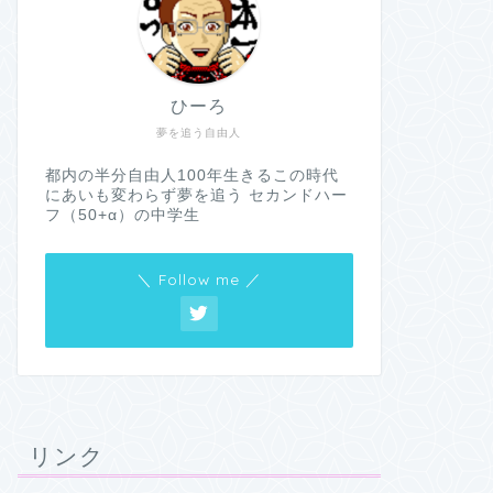
ひーろ
夢を追う自由人
都内の半分自由人100年生きるこの時代
にあいも変わらず夢を追う セカンドハー
フ（50+α）の中学生
＼ Follow me ／
リンク