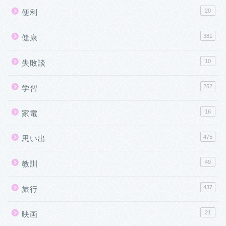
20
便利
381
健康
10
失敗談
252
学習
16
家電
475
思い出
49
教訓
437
旅行
21
映画