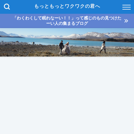
もっともっとワクワクの君へ
「わくわくして眠れなーい！！」って感じのもの見つけた
ーい人の集まるブログ