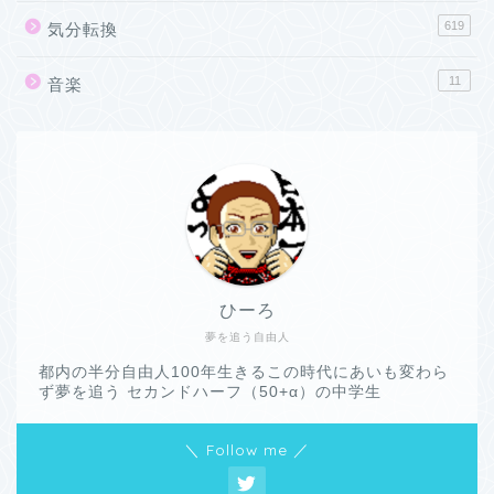
619
気分転換
11
音楽
ひーろ
夢を追う自由人
都内の半分自由人100年生きるこの時代にあいも変わら
ず夢を追う セカンドハーフ（50+α）の中学生
＼ Follow me ／