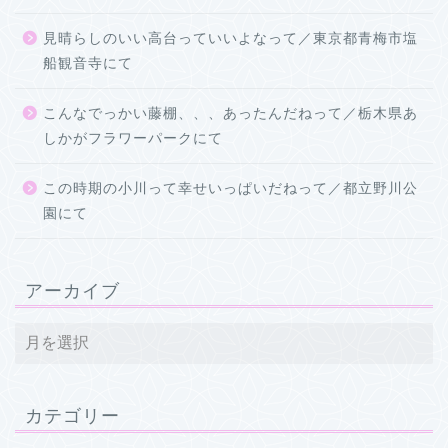
見晴らしのいい高台っていいよなって／東京都青梅市塩
船観音寺にて
こんなでっかい藤棚、、、あったんだねって／栃木県あ
しかがフラワーパークにて
この時期の小川って幸せいっぱいだねって／都立野川公
園にて
アーカイブ
カテゴリー