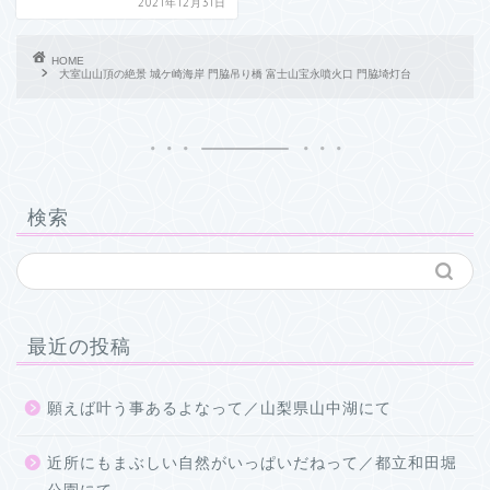
2021年12月31日
HOME
大室山山頂の絶景 城ケ崎海岸 門脇吊り橋 富士山宝永噴火口 門脇埼灯台
検索
最近の投稿
願えば叶う事あるよなって／山梨県山中湖にて
近所にもまぶしい自然がいっぱいだねって／都立和田堀