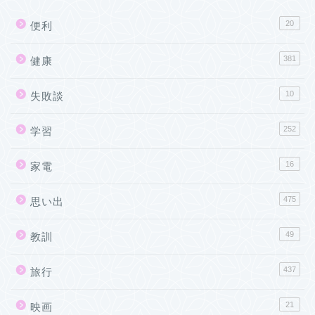
20
便利
381
健康
10
失敗談
252
学習
16
家電
475
思い出
49
教訓
437
旅行
21
映画