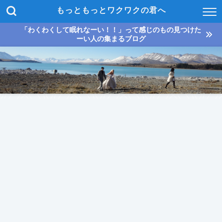
もっともっとワクワクの君へ
「わくわくして眠れなーい！！」って感じのもの見つけた
ーい人の集まるブログ