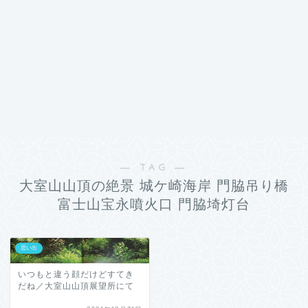
― TAG ―
大室山山頂の絶景 城ケ崎海岸 門脇吊り橋
富士山宝永噴火口 門脇埼灯台
思い出
いつもと違う顔だけどすてき
だね／大室山山頂展望所にて