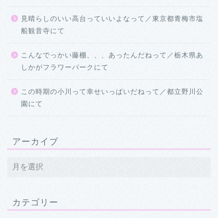
見晴らしのいい高台っていいよなって／東京都青梅市塩
船観音寺にて
こんなでっかい藤棚、、、あったんだねって／栃木県あ
しかがフラワーパークにて
この時期の小川って幸せいっぱいだねって／都立野川公
園にて
アーカイブ
カテゴリー