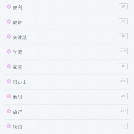
20
便利
381
健康
10
失敗談
252
学習
16
家電
475
思い出
49
教訓
437
旅行
21
映画