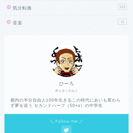
619
気分転換
11
音楽
ひーろ
夢を追う自由人
都内の半分自由人100年生きるこの時代にあいも変わら
ず夢を追う セカンドハーフ（50+α）の中学生
＼ Follow me ／