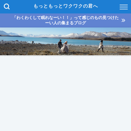
もっともっとワクワクの君へ
「わくわくして眠れなーい！！」って感じのもの見つけた
ーい人の集まるブログ