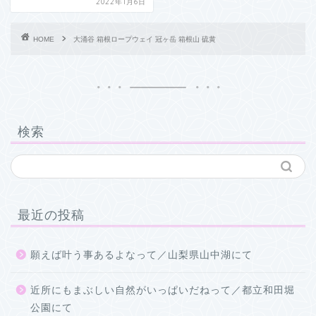
2022年1月6日
HOME
大涌谷 箱根ロープウェイ 冠ヶ岳 箱根山 硫黄
検索
最近の投稿
願えば叶う事あるよなって／山梨県山中湖にて
近所にもまぶしい自然がいっぱいだねって／都立和田堀
公園にて