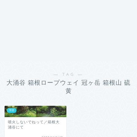
― TAG ―
大涌谷 箱根ロープウェイ 冠ヶ岳 箱根山 硫
黄
学習
噴火しないでねって／箱根大
涌谷にて