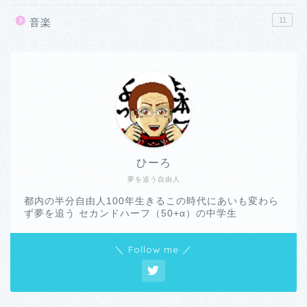
11
音楽
ひーろ
夢を追う自由人
都内の半分自由人100年生きるこの時代にあいも変わら
ず夢を追う セカンドハーフ（50+α）の中学生
＼ Follow me ／