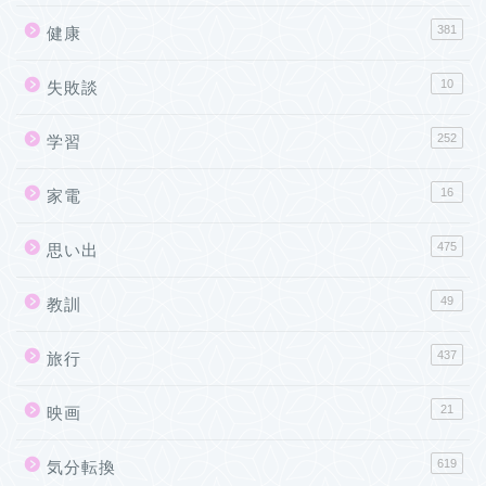
381
健康
10
失敗談
252
学習
16
家電
475
思い出
49
教訓
437
旅行
21
映画
619
気分転換