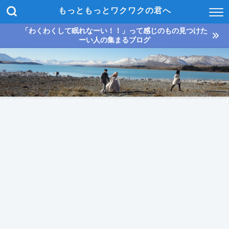
もっともっとワクワクの君へ
「わくわくして眠れなーい！！」って感じのもの見つけた
ーい人の集まるブログ