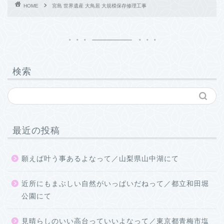
HOME
宮島 世界遺産 大鳥居 大規模保存修理工事
検索
最近の投稿
願えば叶う事あるよなって／山梨県山中湖にて
近所にもまぶしい自然がいっぱいだねって／都立和田堀
公園にて
見晴らしのいい高台っていいよなって／東京都青梅市塩