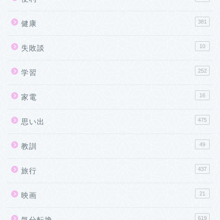
381
健康
10
失敗談
252
学習
16
家電
475
思い出
49
教訓
437
旅行
21
映画
619
気分転換