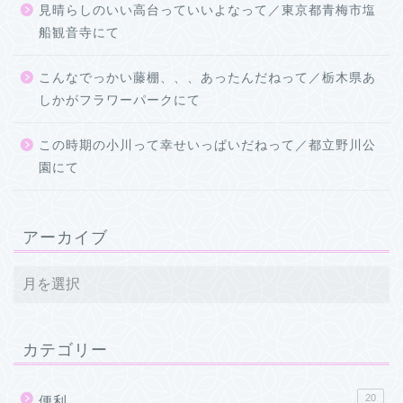
見晴らしのいい高台っていいよなって／東京都青梅市塩
船観音寺にて
こんなでっかい藤棚、、、あったんだねって／栃木県あ
しかがフラワーパークにて
この時期の小川って幸せいっぱいだねって／都立野川公
園にて
アーカイブ
カテゴリー
20
便利