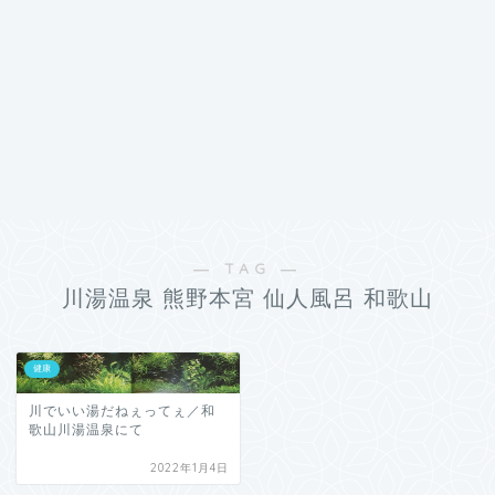
― TAG ―
川湯温泉 熊野本宮 仙人風呂 和歌山
健康
川でいい湯だねぇってぇ／和
歌山川湯温泉にて
2022年1月4日