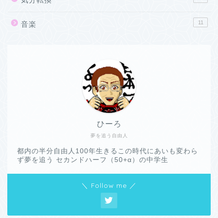
11
音楽
ひーろ
夢を追う自由人
都内の半分自由人100年生きるこの時代にあいも変わら
ず夢を追う セカンドハーフ（50+α）の中学生
＼ Follow me ／