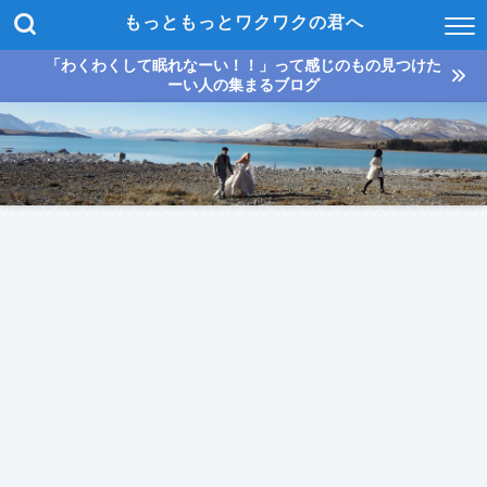
もっともっとワクワクの君へ
「わくわくして眠れなーい！！」って感じのもの見つけた
ーい人の集まるブログ