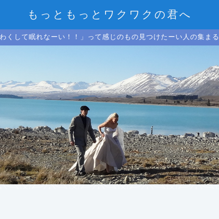
もっともっとワクワクの君へ
わくして眠れなーい！！」って感じのもの見つけたーい人の集ま