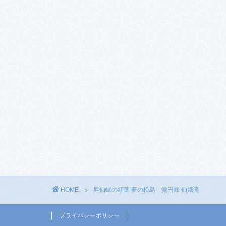
HOME
昇仙峡の紅葉 夢の松島 覚円峰 仙娥滝
プライバシーポリシー