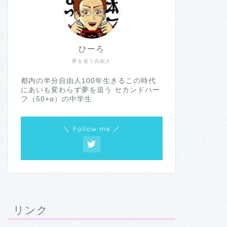
ひーろ
夢を追う自由人
都内の半分自由人100年生きるこの時代
にあいも変わらず夢を追う セカンドハー
フ（50+α）の中学生
＼ Follow me ／
リンク