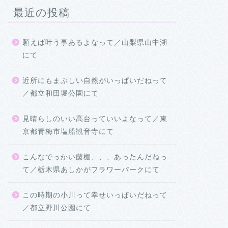
最近の投稿
願えば叶う事あるよなって／山梨県山中湖
にて
近所にもまぶしい自然がいっぱいだねって
／都立和田堀公園にて
見晴らしのいい高台っていいよなって／東
京都青梅市塩船観音寺にて
こんなでっかい藤棚、、、あったんだねっ
て／栃木県あしかがフラワーパークにて
この時期の小川って幸せいっぱいだねって
／都立野川公園にて