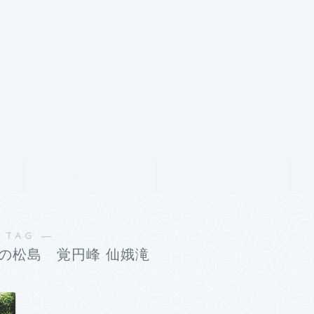
サービス
ランキング
 TAG ―
の松島 覚円峰 仙娥滝