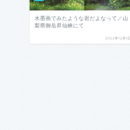
水墨画でみたような岩だよなって／山
梨県御岳昇仙峡にて
2022年12月1