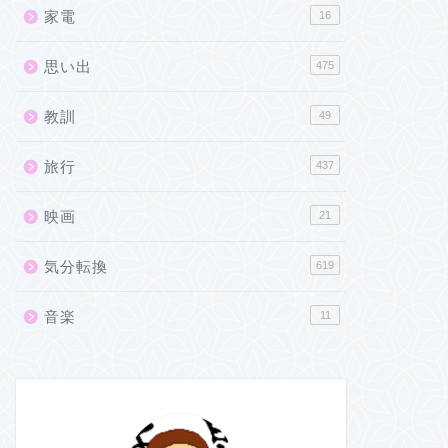
家電
16
思い出
475
教訓
49
旅行
437
映画
21
気分転換
619
音楽
11