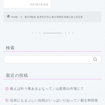
2022年2月26日
HOME
東京湾観音 富津市大坪山 東京湾展望 関東の富士見百景
検索
最近の投稿
願えば叶う事あるよなって／山梨県山中湖にて
近所にもまぶしい自然がいっぱいだねって／都立和田堀