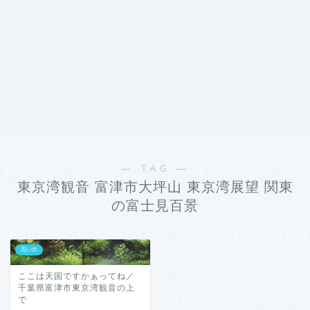
― TAG ―
東京湾観音 富津市大坪山 東京湾展望 関東
の富士見百景
思い出
ここは天国ですかぁってね／
千葉県富津市東京湾観音の上
で