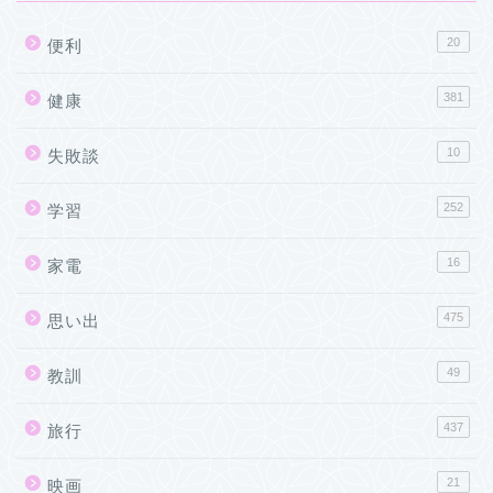
20
便利
381
健康
10
失敗談
252
学習
16
家電
475
思い出
49
教訓
437
旅行
21
映画