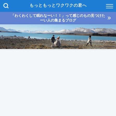
もっともっとワクワクの君へ
「わくわくして眠れなーい！！」って感じのもの見つけた
ーい人の集まるブログ