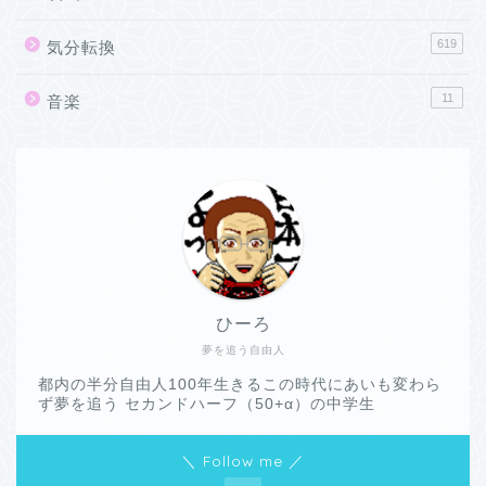
619
気分転換
11
音楽
ひーろ
夢を追う自由人
都内の半分自由人100年生きるこの時代にあいも変わら
ず夢を追う セカンドハーフ（50+α）の中学生
＼ Follow me ／