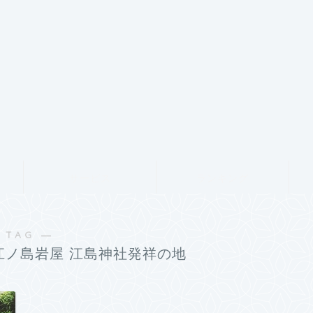
サービス
ランキング
 TAG ―
江ノ島岩屋 江島神社発祥の地