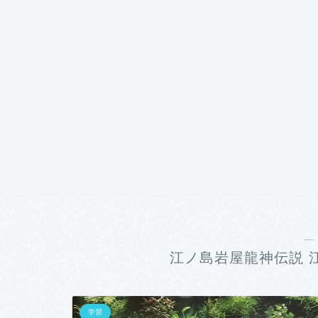
ホーム
プロフィール
―
江ノ島岩屋龍神伝説 
学習