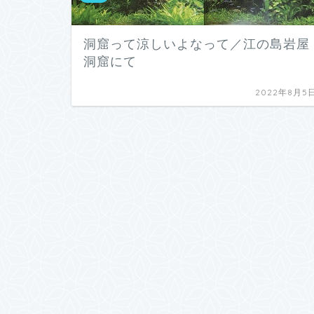
洞窟って涼しいよなって／江の島岩屋
洞窟にて
2022年8月5