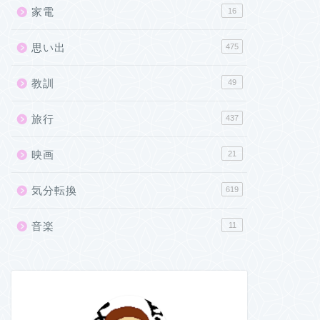
家電
16
思い出
475
教訓
49
旅行
437
映画
21
気分転換
619
音楽
11