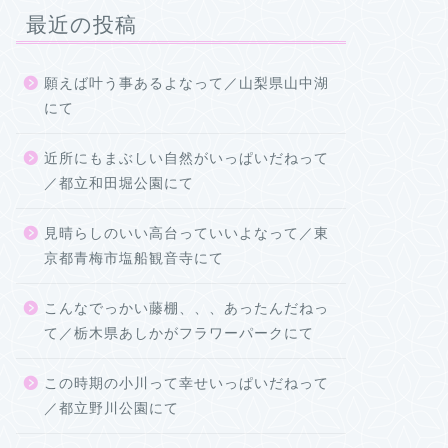
最近の投稿
願えば叶う事あるよなって／山梨県山中湖
にて
近所にもまぶしい自然がいっぱいだねって
／都立和田堀公園にて
見晴らしのいい高台っていいよなって／東
京都青梅市塩船観音寺にて
こんなでっかい藤棚、、、あったんだねっ
て／栃木県あしかがフラワーパークにて
この時期の小川って幸せいっぱいだねって
／都立野川公園にて