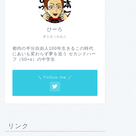
ひーろ
夢を追う自由人
都内の半分自由人100年生きるこの時代
にあいも変わらず夢を追う セカンドハー
フ（50+α）の中学生
＼ Follow me ／
リンク