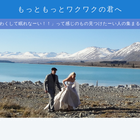
もっともっとワクワクの君へ
わくして眠れなーい！！」って感じのもの見つけたーい人の集ま