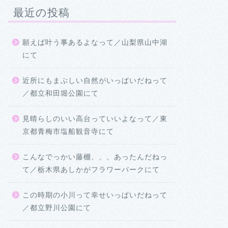
最近の投稿
願えば叶う事あるよなって／山梨県山中湖
にて
近所にもまぶしい自然がいっぱいだねって
／都立和田堀公園にて
見晴らしのいい高台っていいよなって／東
京都青梅市塩船観音寺にて
こんなでっかい藤棚、、、あったんだねっ
て／栃木県あしかがフラワーパークにて
この時期の小川って幸せいっぱいだねって
／都立野川公園にて