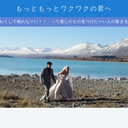
もっともっとワクワクの君へ
わくして眠れなーい！！」って感じのもの見つけたーい人の集ま