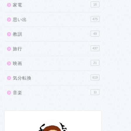
家電
16
思い出
475
教訓
49
旅行
437
映画
21
気分転換
619
音楽
11