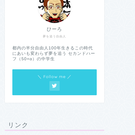
ひーろ
夢を追う自由人
都内の半分自由人100年生きるこの時代
にあいも変わらず夢を追う セカンドハー
フ（50+α）の中学生
＼ Follow me ／
リンク