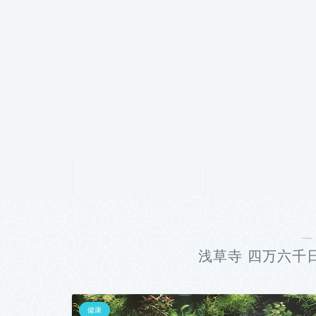
ホーム
プロフィール
―
浅草寺 四万六千
健康