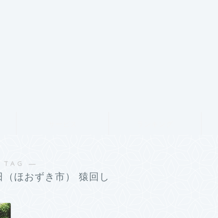
サービス
ランキング
 TAG ―
日（ほおずき市） 猿回し