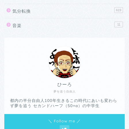
619
気分転換
11
音楽
ひーろ
夢を追う自由人
都内の半分自由人100年生きるこの時代にあいも変わら
ず夢を追う セカンドハーフ（50+α）の中学生
＼ Follow me ／