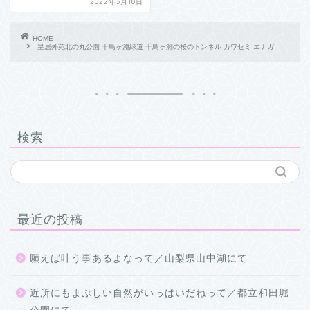
2022年3月18日
HOME
皇居外苑北の丸公園 千鳥ヶ淵緑道 千鳥ヶ淵の桜のトンネル カワセミ エナガ
検索
最近の投稿
願えば叶う事あるよなって／山梨県山中湖にて
近所にもまぶしい自然がいっぱいだねって／都立和田堀