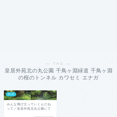
― TAG ―
皇居外苑北の丸公園 千鳥ヶ淵緑道 千鳥ヶ淵
の桜のトンネル カワセミ エナガ
思い出
みんな飛び立っていくんだね
って／皇居外苑北丸公園にて