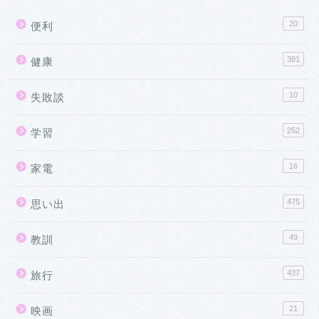
20
便利
381
健康
10
失敗談
252
学習
16
家電
475
思い出
49
教訓
437
旅行
21
映画