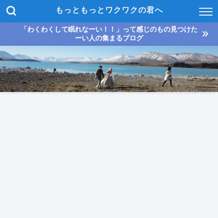
もっともっとワクワクの君へ
「わくわくして眠れなーい！！」って感じのもの見つけた
ーい人の集まるブログ