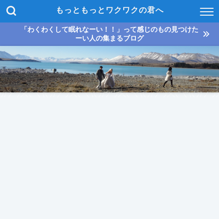
もっともっとワクワクの君へ
「わくわくして眠れなーい！！」って感じのもの見つけた
ーい人の集まるブログ