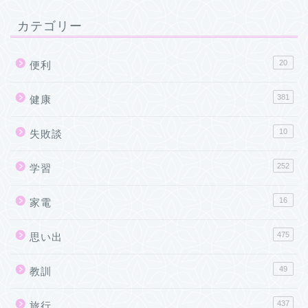
カテゴリー
20
便利
381
健康
10
失敗談
252
学習
16
家電
475
思い出
49
教訓
437
旅行