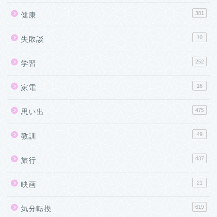
381
健康
10
失敗談
252
学習
16
家電
475
思い出
49
教訓
437
旅行
21
映画
619
気分転換