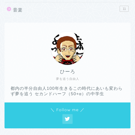
11
音楽
ひーろ
夢を追う自由人
都内の半分自由人100年生きるこの時代にあいも変わら
ず夢を追う セカンドハーフ（50+α）の中学生
＼ Follow me ／