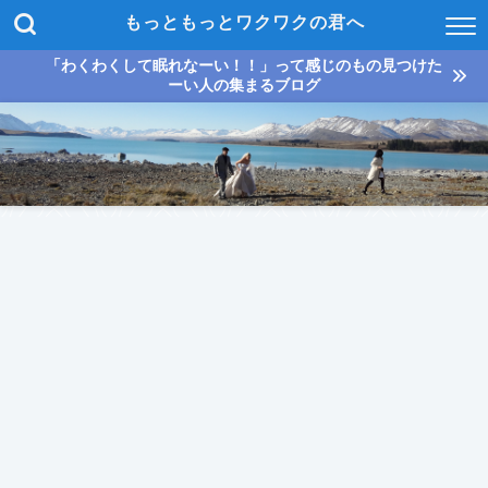
もっともっとワクワクの君へ
「わくわくして眠れなーい！！」って感じのもの見つけた
ーい人の集まるブログ