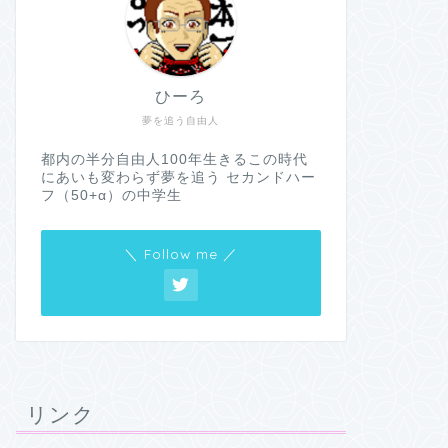
ひーろ
夢を追う自由人
都内の半分自由人100年生きるこの時代
にあいも変わらず夢を追う セカンドハー
フ（50+α）の中学生
＼ Follow me ／
リンク