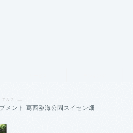
サービス
ランキング
 TAG ―
ブメント 葛西臨海公園スイセン畑