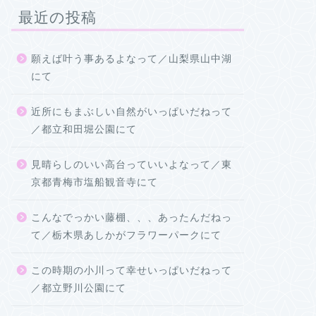
最近の投稿
願えば叶う事あるよなって／山梨県山中湖
にて
近所にもまぶしい自然がいっぱいだねって
／都立和田堀公園にて
見晴らしのいい高台っていいよなって／東
京都青梅市塩船観音寺にて
こんなでっかい藤棚、、、あったんだねっ
て／栃木県あしかがフラワーパークにて
この時期の小川って幸せいっぱいだねって
／都立野川公園にて