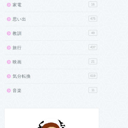
家電
16
思い出
475
教訓
49
旅行
437
映画
21
気分転換
619
音楽
11