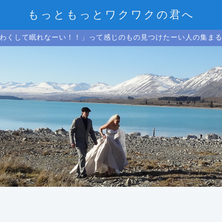
もっともっとワクワクの君へ
わくして眠れなーい！！」って感じのもの見つけたーい人の集ま