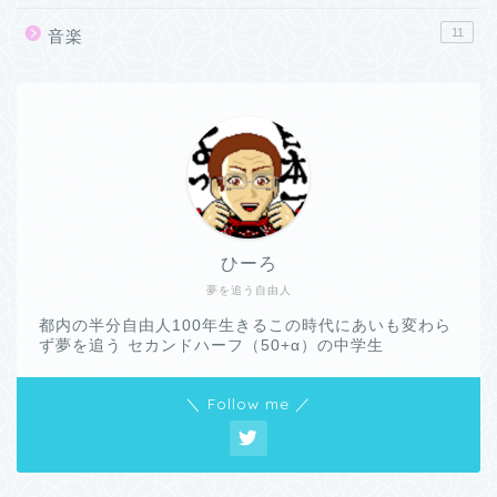
11
音楽
ひーろ
夢を追う自由人
都内の半分自由人100年生きるこの時代にあいも変わら
ず夢を追う セカンドハーフ（50+α）の中学生
＼ Follow me ／