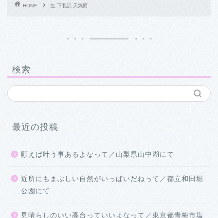
HOME
虹 下北沢 天気雨
検索
最近の投稿
願えば叶う事あるよなって／山梨県山中湖にて
近所にもまぶしい自然がいっぱいだねって／都立和田堀
公園にて
見晴らしのいい高台っていいよなって／東京都青梅市塩