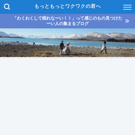
もっともっとワクワクの君へ
「わくわくして眠れなーい！！」って感じのもの見つけた
ーい人の集まるブログ