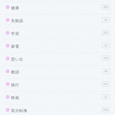
381
健康
10
失敗談
252
学習
16
家電
475
思い出
49
教訓
437
旅行
21
映画
619
気分転換