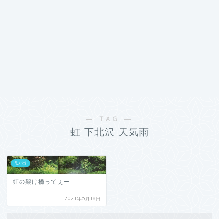
― TAG ―
虹 下北沢 天気雨
思い出
虹の架け橋ってぇー
2021年5月18日