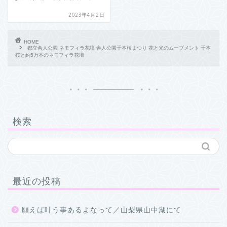
2023年4月2日
HOME
都立舎人公園 ネモフィラ花壇 舎人公園千本桜まつり 花と光のムーブメント 千本
桜と約5万本のネモフィラ花壇
検索
最近の投稿
願えば叶う事あるよなって／山梨県山中湖にて