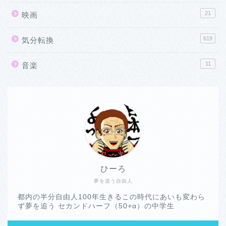
21
映画
619
気分転換
11
音楽
ひーろ
夢を追う自由人
都内の半分自由人100年生きるこの時代にあいも変わら
ず夢を追う セカンドハーフ（50+α）の中学生