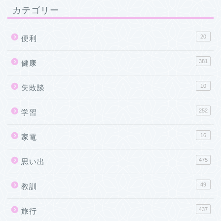
カテゴリー
20
便利
381
健康
10
失敗談
252
学習
16
家電
475
思い出
49
教訓
437
旅行