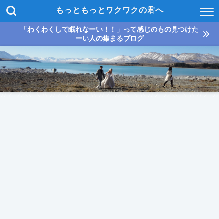
もっともっとワクワクの君へ
「わくわくして眠れなーい！！」って感じのもの見つけた
ーい人の集まるブログ