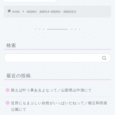
HOME
靖国神社 桜標本木 靖国神社 桜開花宣言
検索
最近の投稿
願えば叶う事あるよなって／山梨県山中湖にて
近所にもまぶしい自然がいっぱいだねって／都立和田堀
公園にて