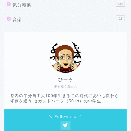
619
気分転換
11
音楽
ひーろ
夢を追う自由人
都内の半分自由人100年生きるこの時代にあいも変わら
ず夢を追う セカンドハーフ（50+α）の中学生
＼ Follow me ／