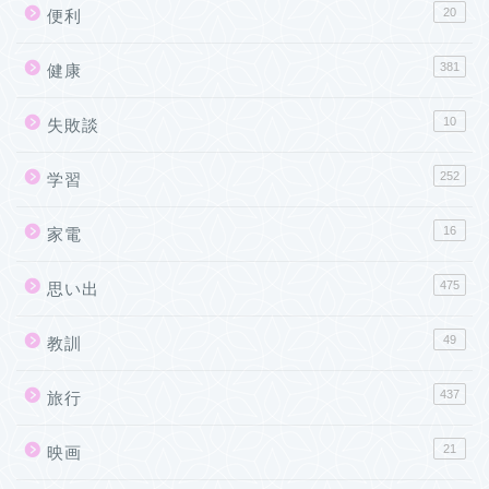
20
便利
381
健康
10
失敗談
252
学習
16
家電
475
思い出
49
教訓
437
旅行
21
映画