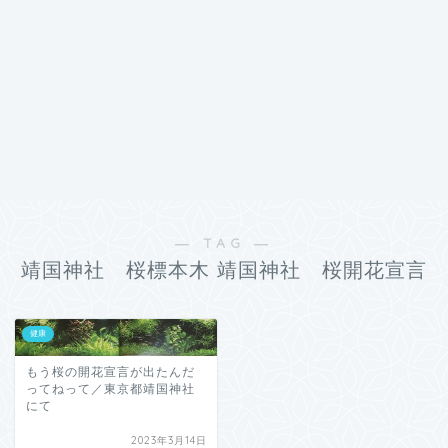
― TAG ―
靖国神社 桜標本木 靖国神社 桜開花宣言
健康
もう桜の開花宣言が出たんだ
ってねって／東京都靖国神社
にて
2023年3月14日