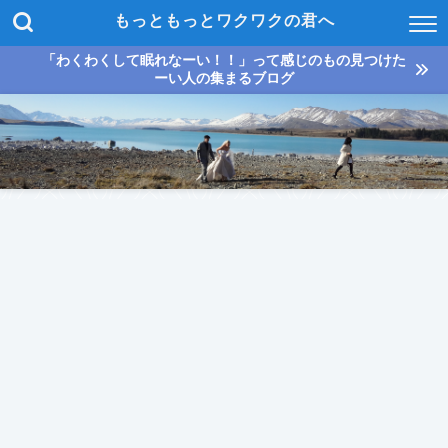
もっともっとワクワクの君へ
「わくわくして眠れなーい！！」って感じのもの見つけた
ーい人の集まるブログ