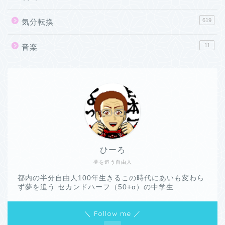
619
気分転換
11
音楽
ひーろ
夢を追う自由人
都内の半分自由人100年生きるこの時代にあいも変わら
ず夢を追う セカンドハーフ（50+α）の中学生
＼ Follow me ／