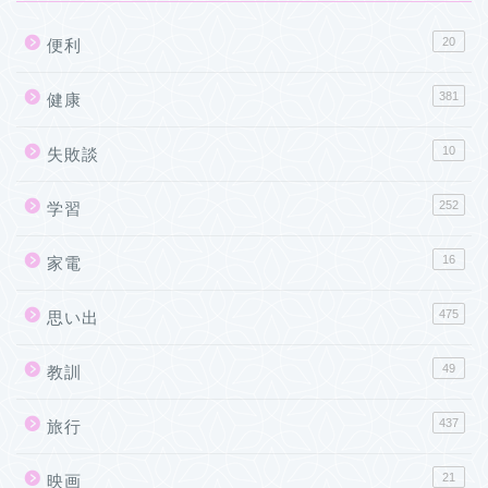
20
便利
381
健康
10
失敗談
252
学習
16
家電
475
思い出
49
教訓
437
旅行
21
映画