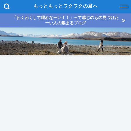
もっともっとワクワクの君へ
「わくわくして眠れなーい！！」って感じのもの見つけた
ーい人の集まるブログ