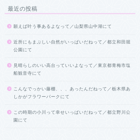
最近の投稿
願えば叶う事あるよなって／山梨県山中湖にて
近所にもまぶしい自然がいっぱいだねって／都立和田堀
公園にて
見晴らしのいい高台っていいよなって／東京都青梅市塩
船観音寺にて
こんなでっかい藤棚、、、あったんだねって／栃木県あ
しかがフラワーパークにて
この時期の小川って幸せいっぱいだねって／都立野川公
園にて