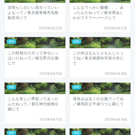
見晴らしのいい高台っていい
こんなでっかい藤棚、、、あ
よなって／東京都青梅市塩船
ったんだねって／栃木県あし
観音寺にて
かがフラワーパークにて
2023年4月21日
2023年4月21日
健康
健康
この時期の小川って幸せいっ
この木はなんじゃもんじゃっ
ぱいだねって／都立野川公園
てね／東京都調布市深大寺に
にて
て
2023年4月19日
2023年4月18日
健康
健康
こんな美しい季節ってあった
昼休みは近くの公園でってね
んだねって／都立神代植物公
／練馬区立平成つつじ園にて
園にて
2023年4月17日
2023年4月16日
健康
健康