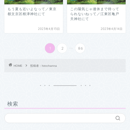
もう夏も近いよなって／東京
この陽気じゃ連休まで待って
都文京区根津神社にて
られないねって／江東区亀戸
天神社にて
2023年4月15日
2023年4月14日
...
1
2
86
HOME
投稿者：hirochanna
検索