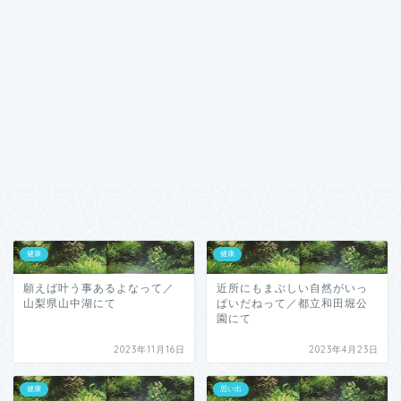
健康
健康
願えば叶う事あるよなって／
近所にもまぶしい自然がいっ
山梨県山中湖にて
ぱいだねって／都立和田堀公
園にて
2023年11月16日
2023年4月23日
健康
思い出