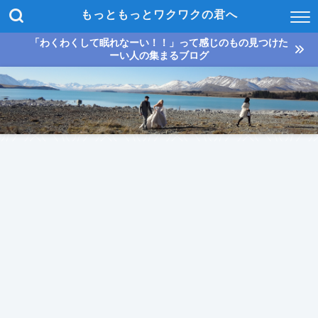
もっともっとワクワクの君へ
「わくわくして眠れなーい！！」って感じのもの見つけた
ーい人の集まるブログ