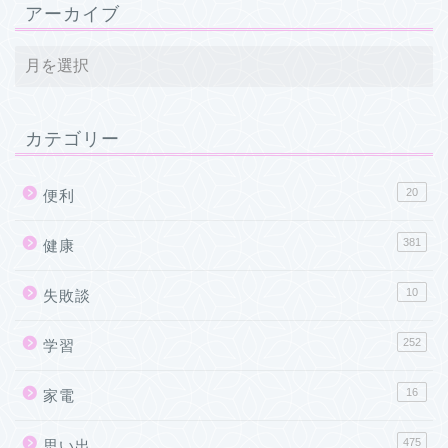
アーカイブ
カテゴリー
20
便利
381
健康
10
失敗談
252
学習
16
家電
475
思い出