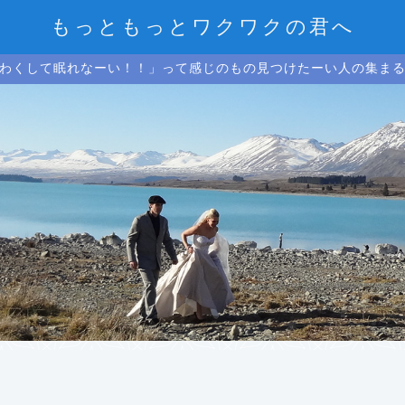
もっともっとワクワクの君へ
わくして眠れなーい！！」って感じのもの見つけたーい人の集ま