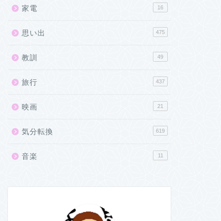
家電
16
思い出
475
教訓
49
旅行
437
映画
21
気分転換
619
音楽
11