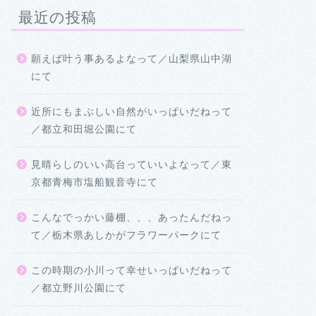
最近の投稿
願えば叶う事あるよなって／山梨県山中湖
にて
近所にもまぶしい自然がいっぱいだねって
／都立和田堀公園にて
見晴らしのいい高台っていいよなって／東
京都青梅市塩船観音寺にて
こんなでっかい藤棚、、、あったんだねっ
て／栃木県あしかがフラワーパークにて
この時期の小川って幸せいっぱいだねって
／都立野川公園にて