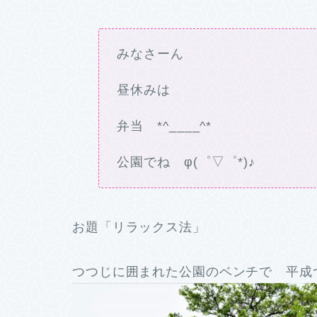
みなさーん
昼休みは
弁当 *^____^*
公園でね φ(゜▽゜*)♪
お題「リラックス法」
つつじに囲まれた公園のベンチで 平成つ