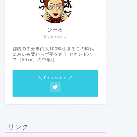
ひーろ
夢を追う自由人
都内の半分自由人100年生きるこの時代
にあいも変わらず夢を追う セカンドハー
フ（50+α）の中学生
＼ Follow me ／
リンク