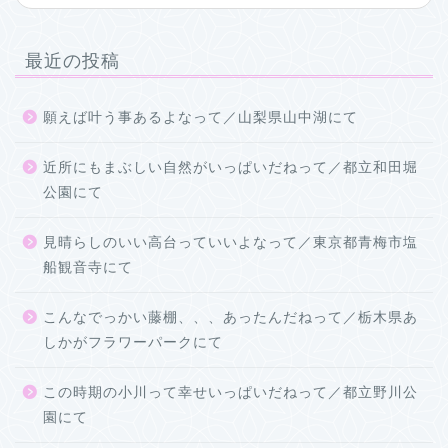
最近の投稿
願えば叶う事あるよなって／山梨県山中湖にて
近所にもまぶしい自然がいっぱいだねって／都立和田堀
公園にて
見晴らしのいい高台っていいよなって／東京都青梅市塩
船観音寺にて
こんなでっかい藤棚、、、あったんだねって／栃木県あ
しかがフラワーパークにて
この時期の小川って幸せいっぱいだねって／都立野川公
園にて