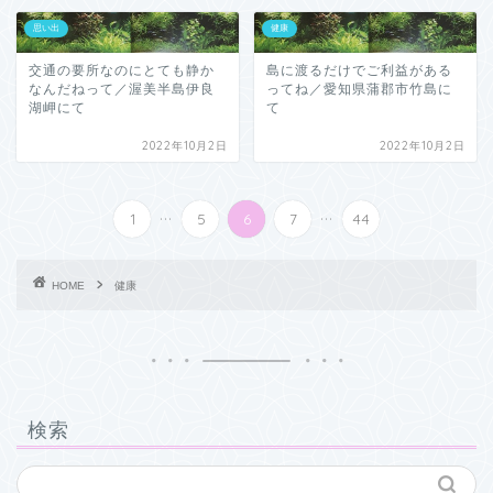
思い出
健康
交通の要所なのにとても静か
島に渡るだけでご利益がある
なんだねって／渥美半島伊良
ってね／愛知県蒲郡市竹島に
湖岬にて
て
2022年10月2日
2022年10月2日
...
...
1
5
6
7
44
HOME
健康
検索