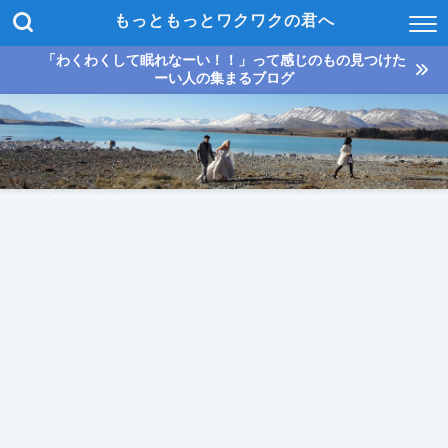
もっともっとワクワクの君へ
「わくわくして眠れなーい！！」って感じのもの見つけた
ーい人の集まるブログ