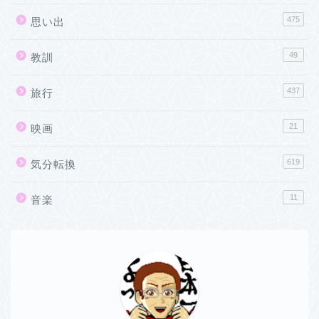
475
思い出
49
教訓
437
旅行
21
映画
619
気分転換
11
音楽