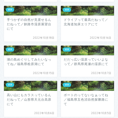
健康
健康
手つかずの自然が見渡せるん
ドライブって最高だねって／
だねって／釧路市湿原展望台
北海道知床エリアにて
にて
2022年10月18日
2022年10月16日
健康
健康
湖の島めぐりしてみたいなっ
だだっ広い湿原っていいよな
てね／福島県桧原湖にて
って／群馬県尾瀬の湿原にて
2022年10月15日
2022年10月7日
健康
健康
高い山にもカラスっているん
ボートのってないなぁってね
だねって／山形県天元台高原
／福島県五色沼自然探勝路に
にて
て
2022年10月6日
2022年10月5日