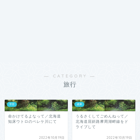
― CATEGORY ―
旅行
学習
健康
命かけてるよなって／北海道
うるさくしてごめんねって／
知床ウトロのペレケ川にて
北海道屈斜路摩周湖畔線をド
ライブして
2022年10月19日
2022年10月19日