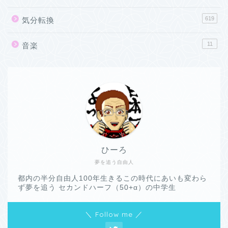
619
気分転換
11
音楽
ひーろ
夢を追う自由人
都内の半分自由人100年生きるこの時代にあいも変わら
ず夢を追う セカンドハーフ（50+α）の中学生
＼ Follow me ／