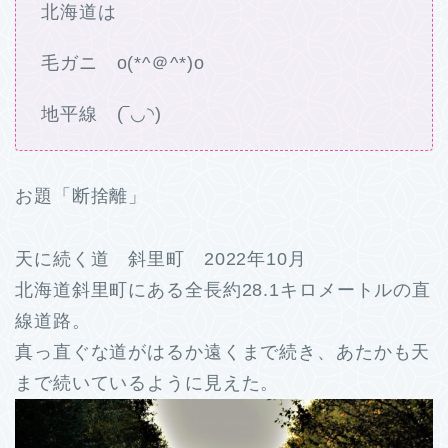
北海道は
毛ガニ o(*^＠^*)o
地平線 (‾◡◝)
お題「断捨離」
天に続く道 斜里町 2022年10月
北海道斜里町にある全長約28.1キロメートルの直
線道路。
真っ直ぐな道がはるか遠くまで続き、あたかも天
まで続いているように見えた。