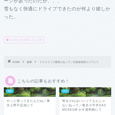
ージがあったのだが、、、
雪もなく快適にドライブできたのが何より嬉しか
った。
天に続く道 斜里岳 プユニ岬
HOME
健康
ドライブって最高だねって／北海道知床エリアにて
こちらの記事もおすすめ！
健康
学習
やっと帰ってきたんだね／東
明るければいいってもんじゃ
京上野不忍池にて
ないねって／東京小平市GAS
MUSEUM がす資料館にて