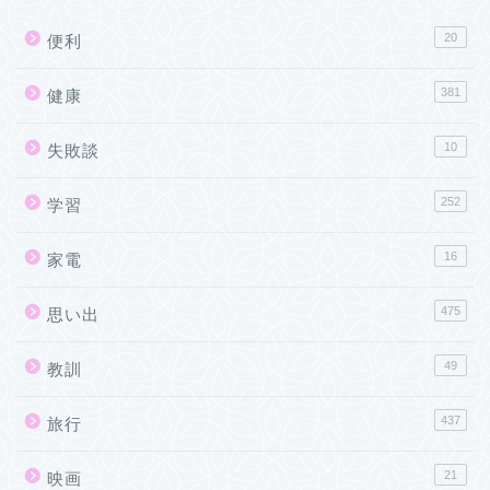
20
便利
381
健康
10
失敗談
252
学習
16
家電
475
思い出
49
教訓
437
旅行
21
映画