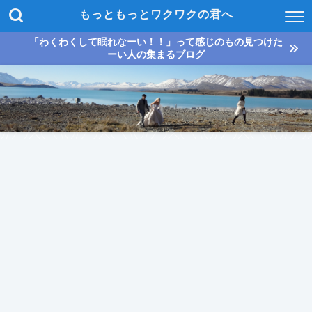
もっともっとワクワクの君へ
「わくわくして眠れなーい！！」って感じのもの見つけた
ーい人の集まるブログ