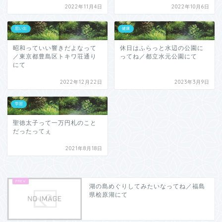
2022年11月4日
2022年10月6日
思い出
健康
昭和っていい響きだよなって
休日はふらっと水辺の公園に
／東京都豊島区トキワ荘通り
ってね／都立水元公園にて
にて
2022年12月22日
2023年3月9日
学習
聖徳太子って一万円札のこと
だったってぇ
2021年8月18日
湖の島めぐりしてみたいなってね／福島
県桧原湖にて