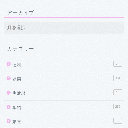
アーカイブ
カテゴリー
20
便利
381
健康
10
失敗談
252
学習
16
家電