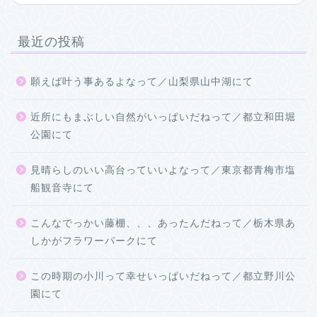
最近の投稿
願えば叶う事あるよなって／山梨県山中湖にて
近所にもまぶしい自然がいっぱいだねって／都立和田堀
公園にて
見晴らしのいい高台っていいよなって／東京都青梅市塩
船観音寺にて
こんなでっかい藤棚、、、あったんだねって／栃木県あ
しかがフラワーパークにて
この時期の小川って幸せいっぱいだねって／都立野川公
園にて