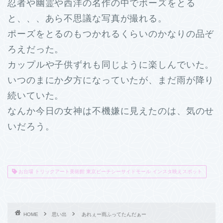
忍者や幽霊や西洋の名作の中でポーズをとる
と、、、あら不思議な写真が撮れる。
ポーズをとるのもつかれるくらいのかなりの品ぞ
ろえだった。
カップルや子供ずれも同じように楽しんでいた。
いつのまにか夕方になっていたが、まだ雨が降り
続いていた。
なんか今日の女神は不機嫌に見えたのは、気のせ
いだろう。
お台場 トリックアート美術館 東京ビーチシーサイドモール インスタ映えスポット
HOME
思い出
あれぇー雨ふってたんだぁー