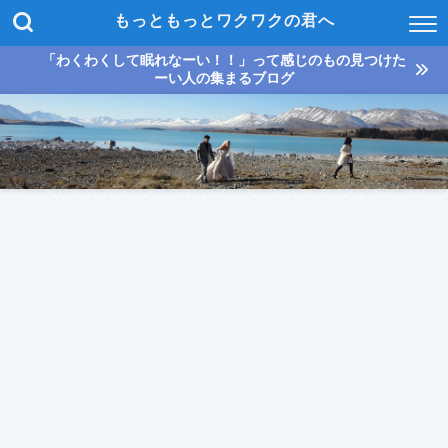
もっともっとワクワクの君へ
「わくわくして眠れなーい！！」って感じのもの見つけた
ーい人の集まるブログ