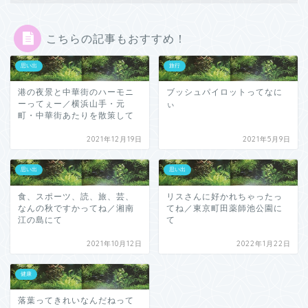
こちらの記事もおすすめ！
思い出
旅行
港の夜景と中華街のハーモニ
ブッシュパイロットってなに
ーってぇー／横浜山手・元
ぃ
町・中華街あたりを散策して
2021年12月19日
2021年5月9日
思い出
思い出
食、スポーツ、読、旅、芸、
リスさんに好かれちゃったっ
なんの秋ですかってね／湘南
てね／東京町田薬師池公園に
江の島にて
て
2021年10月12日
2022年1月22日
健康
落葉ってきれいなんだねって