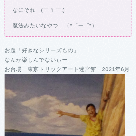
なにそれ (￣ ‘i ￣;)
魔法みたいなやつ （*゜ー゜*）
お題「好きなシリーズもの」
なんか楽しんでないぃー
お台場 東京トリックアート迷宮館 2021年6月