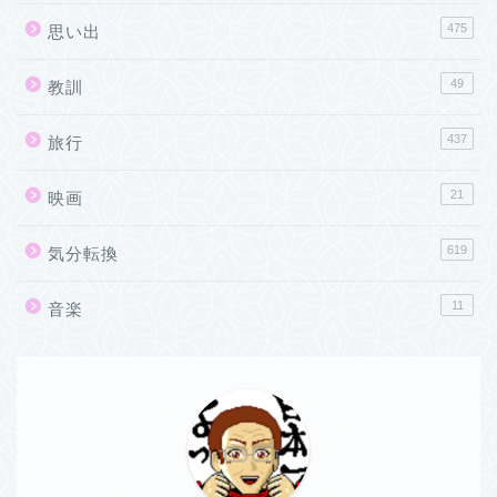
475
思い出
49
教訓
437
旅行
21
映画
619
気分転換
11
音楽