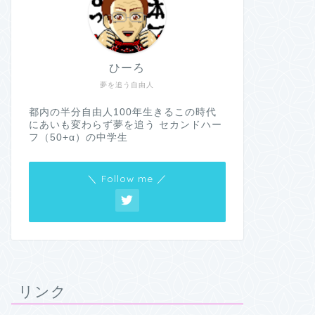
ひーろ
夢を追う自由人
都内の半分自由人100年生きるこの時代
にあいも変わらず夢を追う セカンドハー
フ（50+α）の中学生
＼ Follow me ／
リンク