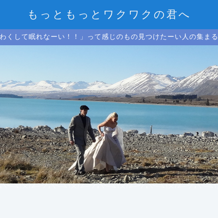
もっともっとワクワクの君へ
わくして眠れなーい！！」って感じのもの見つけたーい人の集ま