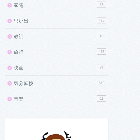
家電
16
思い出
475
教訓
49
旅行
437
映画
21
気分転換
619
音楽
11