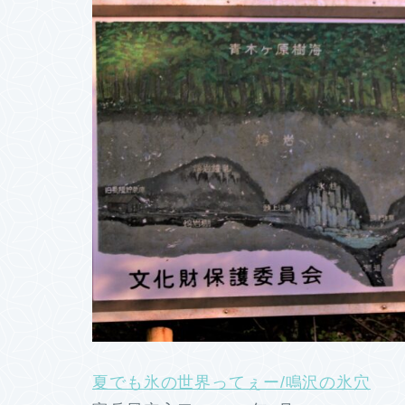
夏でも氷の世界ってぇー/鳴沢の氷穴