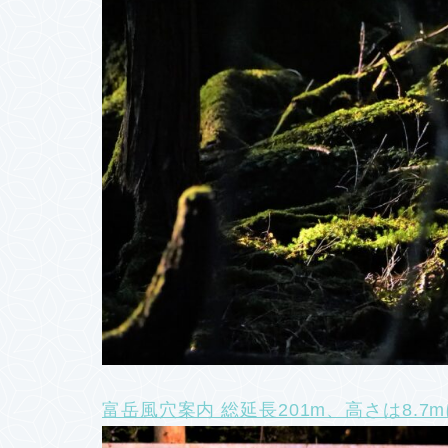
富岳風穴案内 総延長201m、高さは8.7