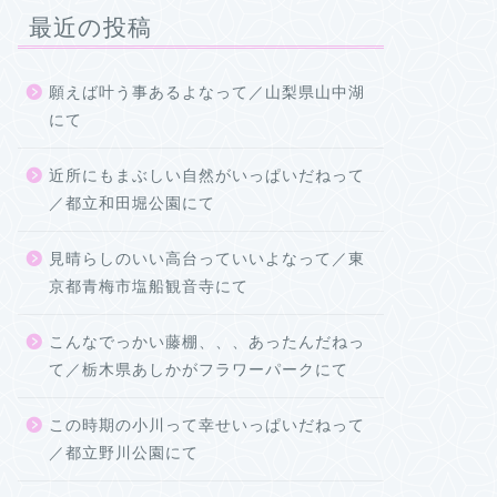
最近の投稿
願えば叶う事あるよなって／山梨県山中湖
にて
近所にもまぶしい自然がいっぱいだねって
／都立和田堀公園にて
見晴らしのいい高台っていいよなって／東
京都青梅市塩船観音寺にて
こんなでっかい藤棚、、、あったんだねっ
て／栃木県あしかがフラワーパークにて
この時期の小川って幸せいっぱいだねって
／都立野川公園にて