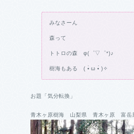
みなさーん
森って
トトロの森 φ(゜▽゜*)♪
樹海もある ( •̀ ω •́ )✧
お題「気分転換」
青木ヶ原樹海 山梨県 青木ヶ原 富岳風