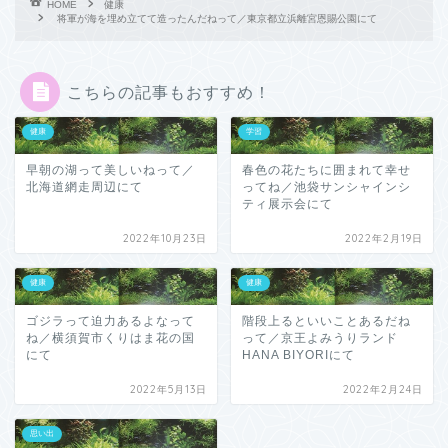
HOME
健康
将軍が海を埋め立てて造ったんだねって／東京都立浜離宮恩賜公園にて
こちらの記事もおすすめ！
健康
学習
早朝の湖って美しいねって／
春色の花たちに囲まれて幸せ
北海道網走周辺にて
ってね／池袋サンシャインシ
ティ展示会にて
2022年10月23日
2022年2月19日
健康
健康
ゴジラって迫力あるよなって
階段上るといいことあるだね
ね／横須賀市くりはま花の国
って／京王よみうりランド
にて
HANA BIYORIにて
2022年5月13日
2022年2月24日
思い出