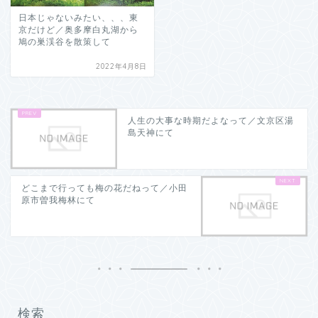
日本じゃないみたい、、、東
京だけど／奥多摩白丸湖から
鳩の巣渓谷を散策して
2022年4月8日
人生の大事な時期だよなって／文京区湯
島天神にて
どこまで行っても梅の花だねって／小田
原市曽我梅林にて
検索