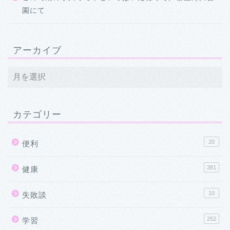
園にて
アーカイブ
カテゴリー
20
便利
381
健康
10
失敗談
252
学習