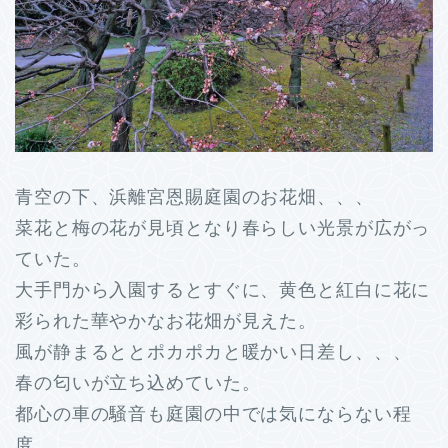
青空の下、浜離宮恩賜庭園のお花畑、、、
菜花と梅の花が見頃となり春らしい光景が広がっ
ていた。
大手門から入園するとすぐに、黄色と紅白に花に
彩られた華やかなお花畑が見えた。
風が静まるととポカポカと暖かい日差し、、、
春の匂いが立ち込めていた。
都心の車の騒音も庭園の中では気にならない程
度、、、