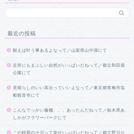
最近の投稿
願えば叶う事あるよなって／山梨県山中湖にて
近所にもまぶしい自然がいっぱいだねって／都立和田堀
公園にて
見晴らしのいい高台っていいよなって／東京都青梅市塩
船観音寺にて
こんなでっかい藤棚、、、あったんだねって／栃木県あ
しかがフラワーパークにて
この時期の小川って幸せいっぱいだねって／都立野川公