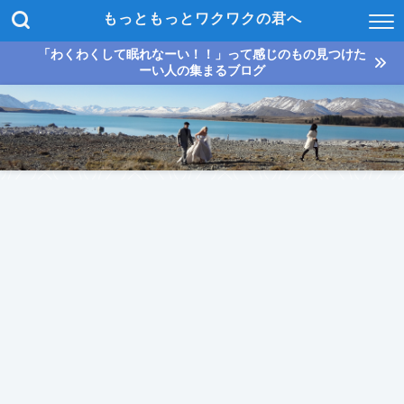
もっともっとワクワクの君へ
「わくわくして眠れなーい！！」って感じのもの見つけた
ーい人の集まるブログ