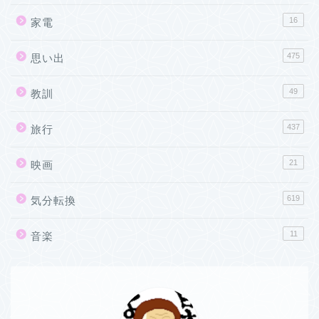
16
家電
475
思い出
49
教訓
437
旅行
21
映画
619
気分転換
11
音楽