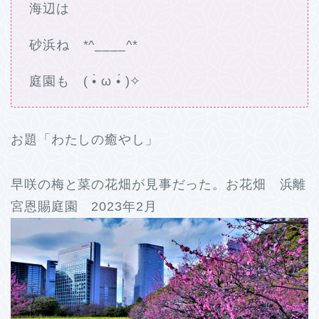
海辺は
砂浜ね *^____^*
庭園も ( •̀ ω •́ )✧
お題「わたしの癒やし」
早咲の梅と菜の花畑が見事だった。お花畑 浜離
宮恩賜庭園 2023年2月