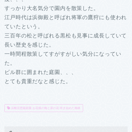
すっかり大名気分で園内を散策した。
江戸時代は浜御殿と呼ばれ将軍の鷹狩にも使われ
ていたという。
三百年の松と呼ばれる黒松も見事に成長していて
長い歴史を感じた。
一時間程散策してすがすがしい気分になってい
た。
ビル群に囲まれた庭園、、、
とても貴重だなと感じた。
浜離宮恩賜庭園 お花畑の梅と菜の花 咲き始めた梅林