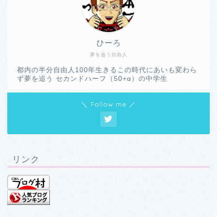
ひーろ
夢を追う自由人
都内の半分自由人100年生きるこの時代にあいも変わら
ず夢を追う セカンドハーフ（50+α）の中学生
＼ Follow me ／
リンク