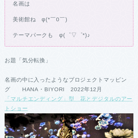
名画は
美術館ね φ(*￣0￣)
テーマパークも φ(゜▽゜*)♪
お題「気分転換」
名画の中に入ったようなプロジェクトマッピン
グ HANA・BIYORI 2022年12月
「マルチエンディング」型 花とデジタルのアー
トショー