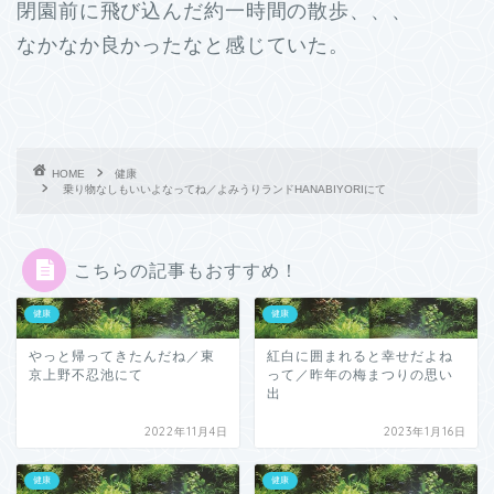
閉園前に飛び込んだ約一時間の散歩、、、
なかなか良かったなと感じていた。
HOME
健康
乗り物なしもいいよなってね／よみうりランドHANABIYORIにて
こちらの記事もおすすめ！
健康
健康
やっと帰ってきたんだね／東
紅白に囲まれると幸せだよね
京上野不忍池にて
って／昨年の梅まつりの思い
出
2022年11月4日
2023年1月16日
健康
健康