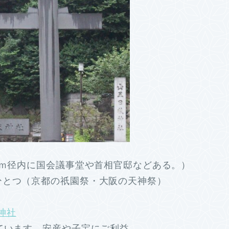
0ｍ径内に国会議事堂や首相官邸などある。）
ひとつ（京都の祇園祭・大阪の天神祭）
神社
ています。安産や子宝にご利益。