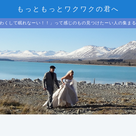
もっともっとワクワクの君へ
わくして眠れなーい！！」って感じのもの見つけたーい人の集ま