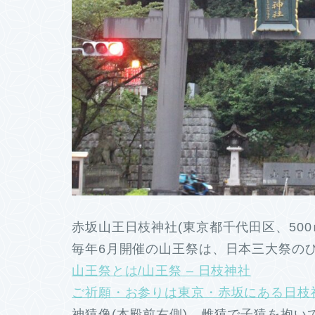
赤坂山王日枝神社(東京都千代田区、50
毎年6月開催の山王祭は、日本三大祭の
山王祭とは/山王祭 – 日枝神社
ご祈願・お参りは東京・赤坂にある日枝
神猿像(本殿前右側) 雌猿で子猿を抱い