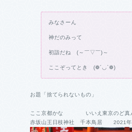
みなさーん
神だのみって
初詣だね (～￣▽￣)～
ここぞってとき (❁´◡`❁)
お題「捨てられないもの」
ここ京都かな いいえ東京のど真
赤坂山王日枝神社 千本鳥居 2021年