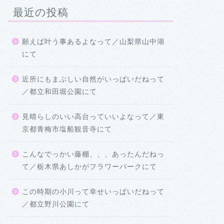
最近の投稿
願えば叶う事あるよなって／山梨県山中湖
にて
近所にもまぶしい自然がいっぱいだねって
／都立和田堀公園にて
見晴らしのいい高台っていいよなって／東
京都青梅市塩船観音寺にて
こんなでっかい藤棚、、、あったんだねっ
て／栃木県あしかがフラワーパークにて
この時期の小川って幸せいっぱいだねって
／都立野川公園にて