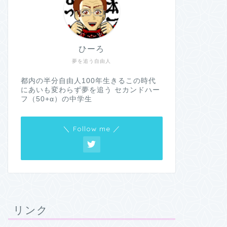
ひーろ
夢を追う自由人
都内の半分自由人100年生きるこの時代
にあいも変わらず夢を追う セカンドハー
フ（50+α）の中学生
＼ Follow me ／
リンク