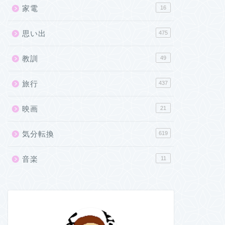
家電
16
思い出
475
教訓
49
旅行
437
映画
21
気分転換
619
音楽
11