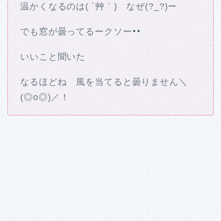
温かくなるのは( ´艸｀) なぜ(?_?)ー
でも窓が曇ってるークソー
いいこと聞いた
なるほどね 風を当てると曇りません＼
(◎o◎)／！