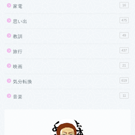
16
家電
475
思い出
49
教訓
437
旅行
21
映画
619
気分転換
11
音楽