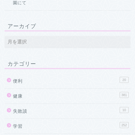
園にて
アーカイブ
カテゴリー
20
便利
381
健康
10
失敗談
252
学習