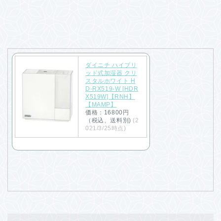
ダイニチ ハイブリ
ッド式加湿器 クリ
スタルホワイト H
D-RX519-W [HDR
X519W]【RNH】
【MAMP】
価格：16800円
（税込、送料別)
(2
021/3/25時点)