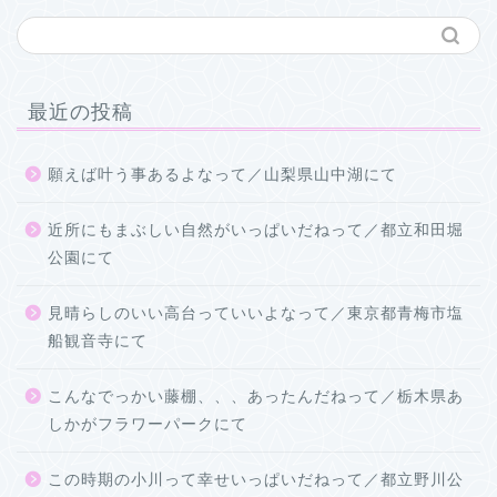
最近の投稿
願えば叶う事あるよなって／山梨県山中湖にて
近所にもまぶしい自然がいっぱいだねって／都立和田堀
公園にて
見晴らしのいい高台っていいよなって／東京都青梅市塩
船観音寺にて
こんなでっかい藤棚、、、あったんだねって／栃木県あ
しかがフラワーパークにて
この時期の小川って幸せいっぱいだねって／都立野川公