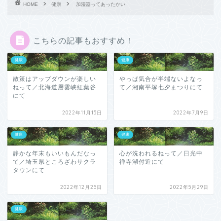
HOME
健康
加湿器ってあったかい
こちらの記事もおすすめ！
健康
健康
散策はアップダウンが楽しい
やっぱ気合が半端ないよなっ
ねって／北海道層雲峡紅葉谷
て／湘南平塚七夕まつりにて
にて
2022年11月15日
2022年7月9日
健康
健康
静かな年末もいいもんだなっ
心が洗われるねって／日光中
て／埼玉県ところざわサクラ
禅寺湖付近にて
タウンにて
2022年12月25日
2022年5月29日
健康