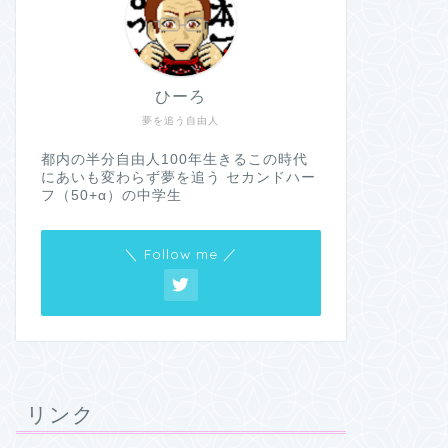
ひーろ
夢を追う自由人
都内の半分自由人100年生きるこの時代
にあいも変わらず夢を追う セカンドハー
フ（50+α）の中学生
＼ Follow me ／
リンク