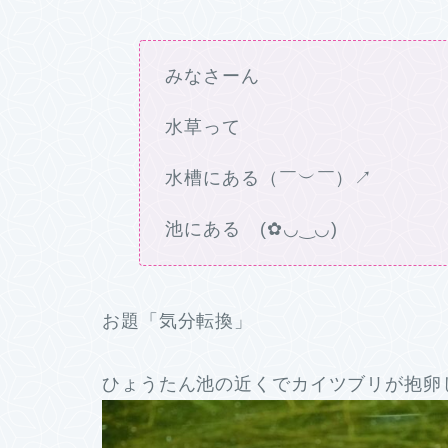
みなさーん
水草って
水槽にある（￣︶￣）↗
池にある (✿◡‿◡)
お題「気分転換」
ひょうたん池の近くでカイツブリが抱卵し