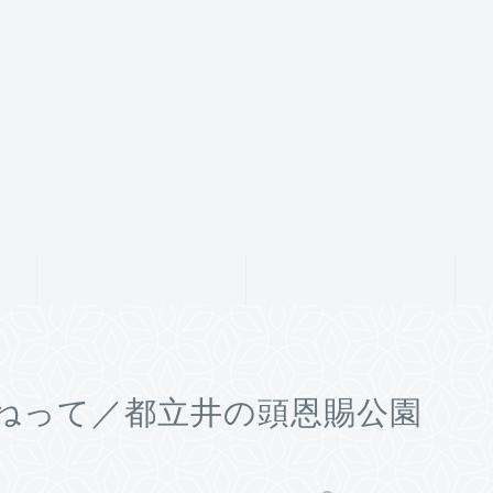
サービス
ランキング
ねって／都立井の頭恩賜公園