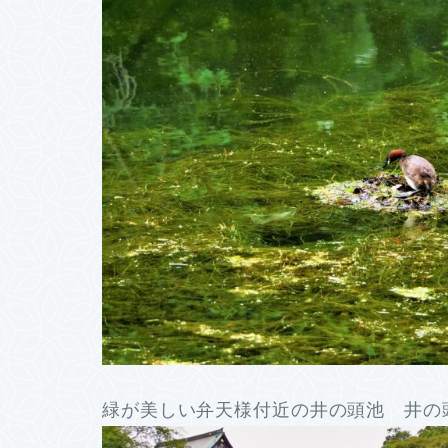
緑が美しい弁天様付近の井の頭池 井の頭