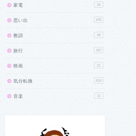
家電
16
思い出
475
教訓
49
旅行
437
映画
21
気分転換
619
音楽
11