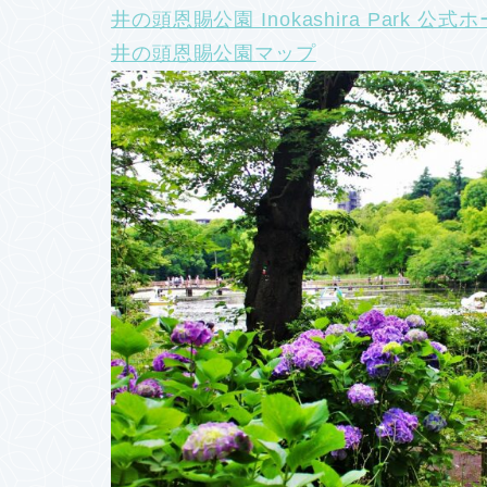
井の頭恩賜公園 Inokashira Park 公
井の頭恩賜公園マップ