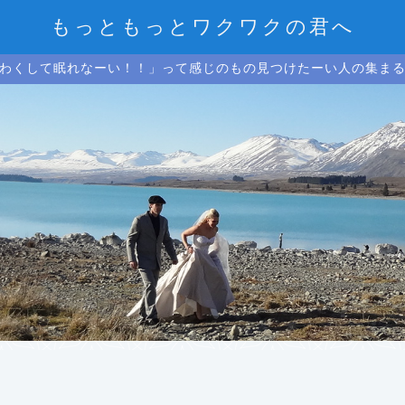
もっともっとワクワクの君へ
わくして眠れなーい！！」って感じのもの見つけたーい人の集ま