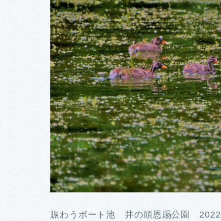
賑わうボート池 井の頭恩賜公園 2022