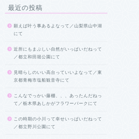
最近の投稿
願えば叶う事あるよなって／山梨県山中湖
にて
近所にもまぶしい自然がいっぱいだねって
／都立和田堀公園にて
見晴らしのいい高台っていいよなって／東
京都青梅市塩船観音寺にて
こんなでっかい藤棚、、、あったんだねっ
て／栃木県あしかがフラワーパークにて
この時期の小川って幸せいっぱいだねって
／都立野川公園にて