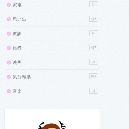
家電
16
思い出
475
教訓
49
旅行
437
映画
21
気分転換
619
音楽
11