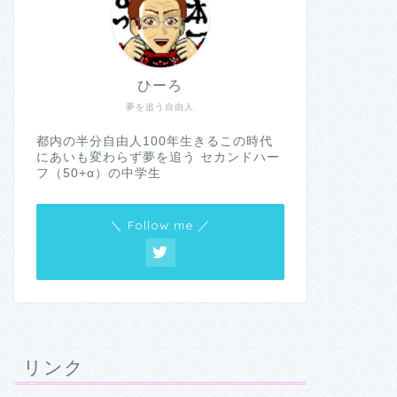
ひーろ
夢を追う自由人
都内の半分自由人100年生きるこの時代
にあいも変わらず夢を追う セカンドハー
フ（50+α）の中学生
＼ Follow me ／
リンク