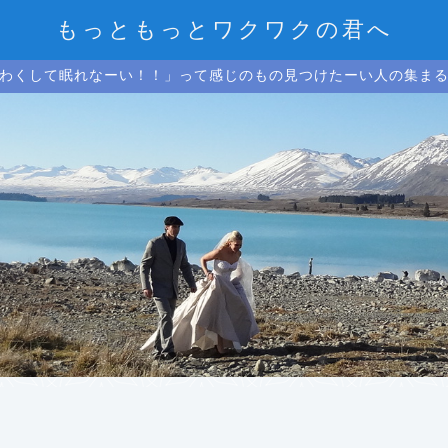
もっともっとワクワクの君へ
わくして眠れなーい！！」って感じのもの見つけたーい人の集ま