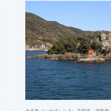
犬走島（いぬばしじま）下田港 遊覧船 