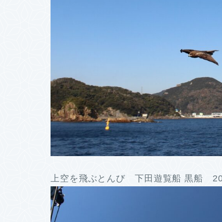
上空を飛ぶとんび 下田遊覧船 黒船 20