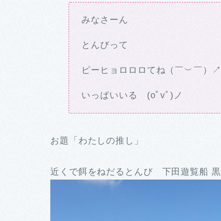
みなさーん
とんびって
ピーヒョロロロてね（￣︶￣）
いっぱいいる (oﾟvﾟ)ノ
お題「わたしの推し」
近くで餌をねだるとんび 下田遊覧船 黒船