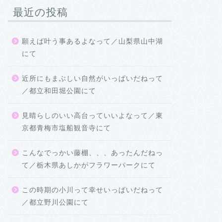
最近の投稿
願えば叶う事あるよなって／山梨県山中湖
にて
近所にもまぶしい自然がいっぱいだねって
／都立和田堀公園にて
見晴らしのいい高台っていいよなって／東
京都青梅市塩船観音寺にて
こんなでっかい藤棚、、、あったんだねっ
て／栃木県あしかがフラワーパークにて
この時期の小川って幸せいっぱいだねって
／都立野川公園にて