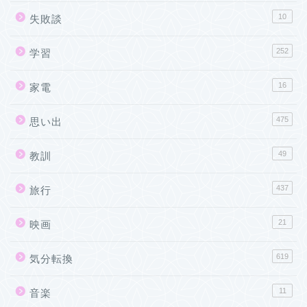
10
失敗談
252
学習
16
家電
475
思い出
49
教訓
437
旅行
21
映画
619
気分転換
11
音楽