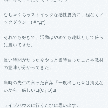
むちゃくちゃストイックな感性勝負に、程なくノ
ックダウン (＃°Д°)
それでも好きで、活動はやめても趣味として傍ら
に置いてきた。
長い時間がたった今やっと当時習ったことや教材
の意味が分かってきた。
当時の先生の言った言葉「一度出した音は消えな
いから」厳しいщ(ʘ╻ʘ)щ
ライブハウスに行くたびに思い出す。