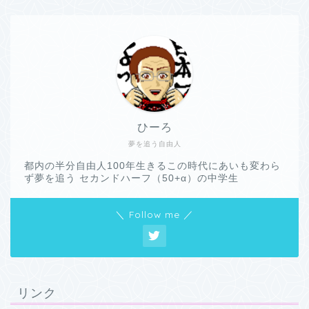
ひーろ
夢を追う自由人
都内の半分自由人100年生きるこの時代にあいも変わら
ず夢を追う セカンドハーフ（50+α）の中学生
＼ Follow me ／
リンク