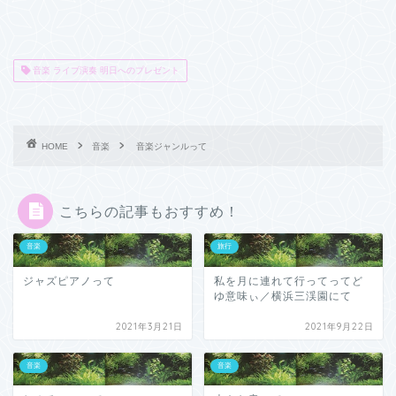
音楽 ライブ演奏 明日へのプレゼント
HOME
音楽
音楽ジャンルって
こちらの記事もおすすめ！
音楽
旅行
ジャズピアノって
私を月に連れて行ってってど
ゆ意味ぃ／横浜三渓園にて
2021年3月21日
2021年9月22日
音楽
音楽