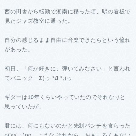
西の田舎から転勤で湘南に移った頃、駅の看板で
見たジャズ教室に通った。
自分の感じるまま自由に音楽できたらという憧れ
があった。
初日、「何か好きに、弾いてみなさい」と言われ
てパニック Σ(っ °Д °;)っ
ギターは10年くらいやっていたのでそれなりと
思っていたが、
君には、何にもないのかと先制パンチを食らった
o(><；)oo ような それから、おもしろくもない