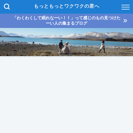
もっともっとワクワクの君へ
「わくわくして眠れなーい！！」って感じのもの見つけた
ーい人の集まるブログ