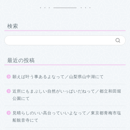
検索
最近の投稿
願えば叶う事あるよなって／山梨県山中湖にて
近所にもまぶしい自然がいっぱいだねって／都立和田堀
公園にて
見晴らしのいい高台っていいよなって／東京都青梅市塩
船観音寺にて