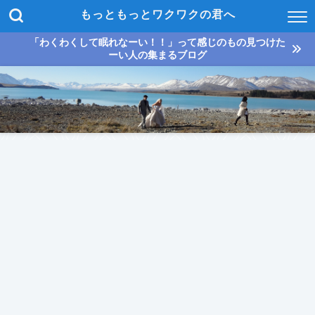
もっともっとワクワクの君へ
「わくわくして眠れなーい！！」って感じのもの見つけた
ーい人の集まるブログ