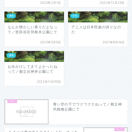
2023年2月1日
2022年12月25日
健康
学習
なんか懐かしい香りだよなっ
アニメは日本民族の誇りなの
て／世田谷区羽根木公園にて
だ
2023年3月5日
2021年8月16日
健康
お出かけしてきてよかったね
って／都立石神井公園にて
2022年11月30日
青い空の下でワクワクだねって／都立神
代植物公園にて