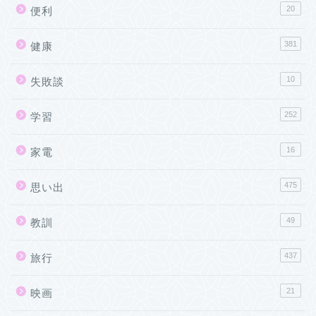
20
便利
381
健康
10
失敗談
252
学習
16
家電
475
思い出
49
教訓
437
旅行
21
映画