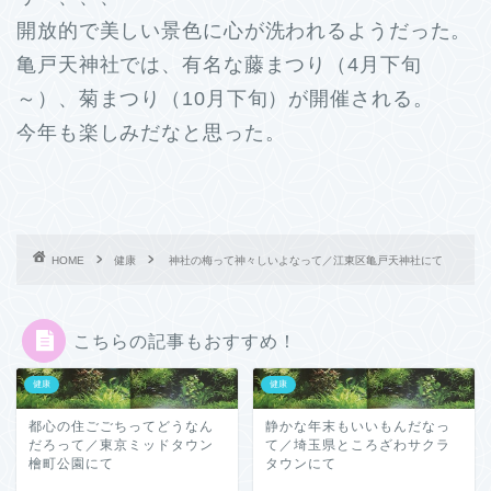
開放的で美しい景色に心が洗われるようだった。
亀戸天神社では、有名な藤まつり（4月下旬
～）、菊まつり（10月下旬）が開催される。
今年も楽しみだなと思った。
HOME
健康
神社の梅って神々しいよなって／江東区亀戸天神社にて
こちらの記事もおすすめ！
健康
健康
都心の住ごごちってどうなん
静かな年末もいいもんだなっ
だろって／東京ミッドタウン
て／埼玉県ところざわサクラ
檜町公園にて
タウンにて