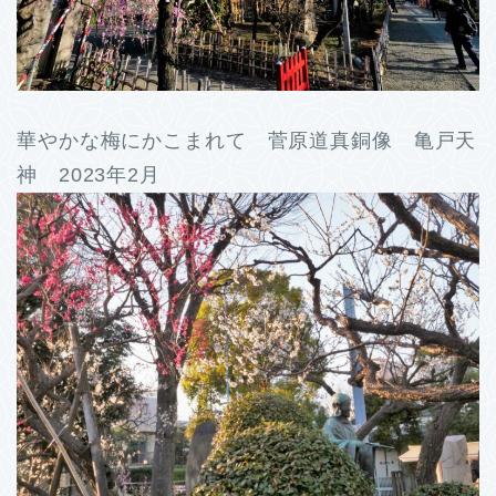
華やかな梅にかこまれて 菅原道真銅像 亀戸天
神 2023年2月