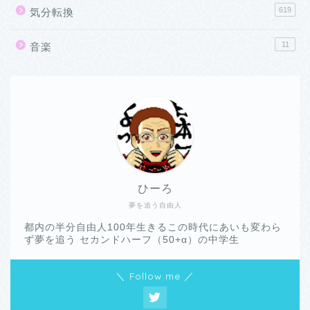
619
気分転換
11
音楽
ひーろ
夢を追う自由人
都内の半分自由人100年生きるこの時代にあいも変わら
ず夢を追う セカンドハーフ（50+α）の中学生
＼ Follow me ／