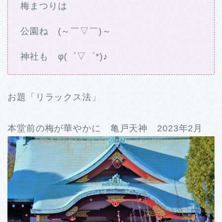
梅まつりは
公園ね (～￣▽￣)～
神社も φ(゜▽゜*)♪
お題「リラックス法」
本堂前の梅が華やかに 亀戸天神 2023年2月