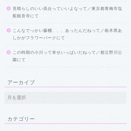
見晴らしのいい高台っていいよなって／東京都青梅市塩
船観音寺にて
こんなでっかい藤棚、、、あったんだねって／栃木県あ
しかがフラワーパークにて
この時期の小川って幸せいっぱいだねって／都立野川公
園にて
アーカイブ
カテゴリー