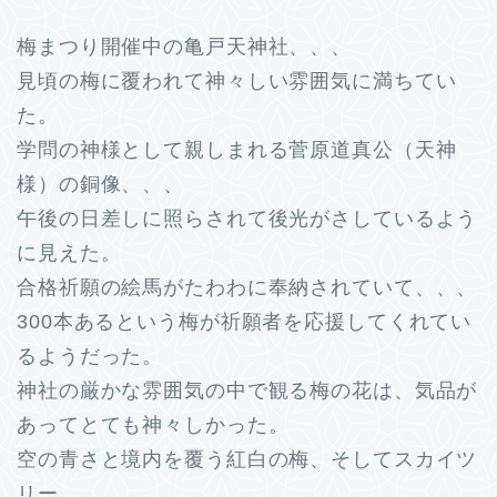
梅まつり開催中の亀戸天神社、、、
見頃の梅に覆われて神々しい雰囲気に満ちてい
た。
学問の神様として親しまれる菅原道真公（天神
様）の銅像、、、
午後の日差しに照らされて後光がさしているよう
に見えた。
合格祈願の絵馬がたわわに奉納されていて、、、
300本あるという梅が祈願者を応援してくれてい
るようだった。
神社の厳かな雰囲気の中で観る梅の花は、気品が
あってとても神々しかった。
空の青さと境内を覆う紅白の梅、そしてスカイツ
リー、、、