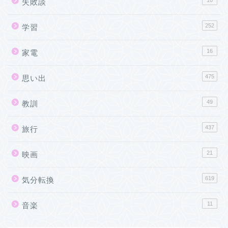
10
失敗談
252
学習
16
家電
475
思い出
49
教訓
437
旅行
21
映画
619
気分転換
11
音楽