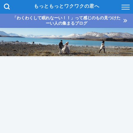
もっともっとワクワクの君へ
「わくわくして眠れなーい！！」って感じのもの見つけた
ーい人の集まるブログ