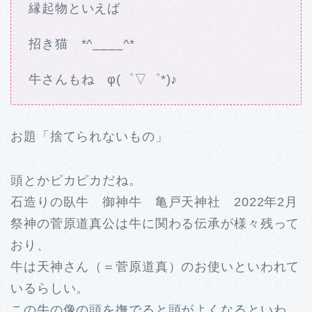
縁起物といえば
招き猫 *^____^*
牛さんもね φ(゜▽゜*)♪
お題「捨てられないもの」
頭とかピカピカだね。
石造りの臥牛 御神牛 亀戸天神社 2022年2月
祭神の菅原道真公は牛に関わる伝承が様々残って
おり、
牛は天神さん（＝菅原道真）のお使いといわれて
いるらしい。
この牛の像の頭を撫でると頭がよくなるといわ