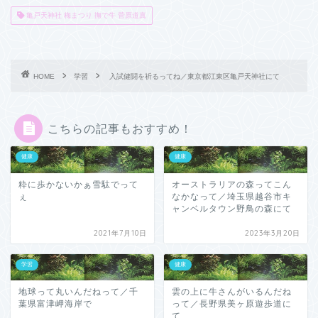
亀戸天神社 梅まつり 撫で牛 菅原道真
HOME
学習
入試健闘を祈るってね／東京都江東区亀戸天神社にて
こちらの記事もおすすめ！
健康
健康
粋に歩かないかぁ雪駄でって
オーストラリアの森ってこん
ぇ
なかなって／埼玉県越谷市キ
ャンベルタウン野鳥の森にて
2021年7月10日
2023年3月20日
学習
健康
地球って丸いんだねって／千
雲の上に牛さんがいるんだね
葉県富津岬海岸で
って／長野県美ヶ原遊歩道に
て