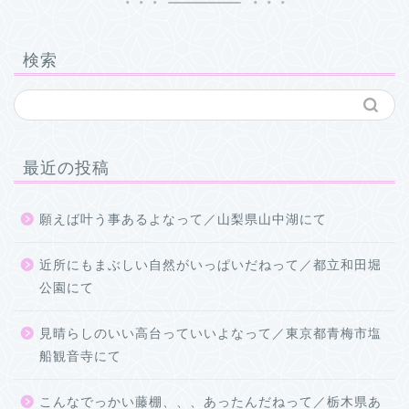
検索
最近の投稿
願えば叶う事あるよなって／山梨県山中湖にて
近所にもまぶしい自然がいっぱいだねって／都立和田堀
公園にて
見晴らしのいい高台っていいよなって／東京都青梅市塩
船観音寺にて
こんなでっかい藤棚、、、あったんだねって／栃木県あ