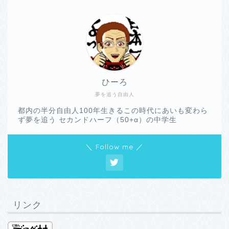
ひーろ
夢を追う自由人
都内の半分自由人100年生きるこの時代にあいも変わら
ず夢を追う セカンドハーフ（50+α）の中学生
＼ Follow me ／
リンク