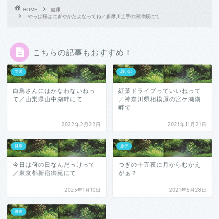
HOME
健康
やっぱ桜はにぎやかだよなってね／多摩川土手の河津桜にて
こちらの記事もおすすめ！
学習
思い出
白鳥さんにはかなわないねっ
紅葉ドライブっていいねって
て／山梨県山中湖畔にて
／神奈川県相模原の宮ケ瀬湖
畔で
2022年2月22日
2021年11月21日
健康
旅行
今日は何の日なんだっけって
つぎの十五夜に月からむかえ
／東京都新宿御苑にて
がぁ？
2023年1月10日
2021年6月28日
健康