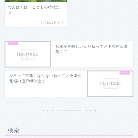
わんぱくは、こどもの特権だ
ぁ
2021年7月16日
お水が美味しいんだねって／明治神宮御
苑にて
夕日って言葉にならないねって／沖縄最
北端の辺戸岬付近で
検索