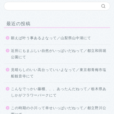
最近の投稿
願えば叶う事あるよなって／山梨県山中湖にて
近所にもまぶしい自然がいっぱいだねって／都立和田堀
公園にて
見晴らしのいい高台っていいよなって／東京都青梅市塩
船観音寺にて
こんなでっかい藤棚、、、あったんだねって／栃木県あ
しかがフラワーパークにて
この時期の小川って幸せいっぱいだねって／都立野川公