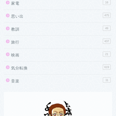
16
家電
475
思い出
49
教訓
437
旅行
21
映画
619
気分転換
11
音楽