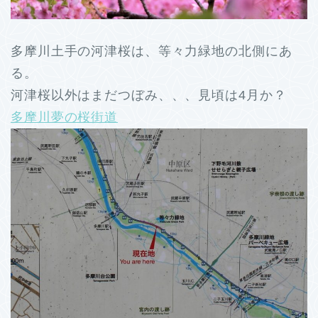
多摩川土手の河津桜は、等々力緑地の北側にあ
る。
河津桜以外はまだつぼみ、、、見頃は4月か？
多摩川夢の桜街道