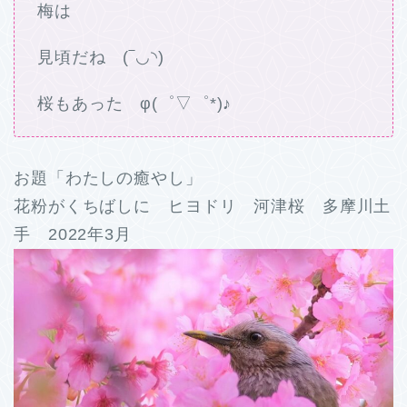
梅は
見頃だね (‾◡◝)
桜もあった φ(゜▽゜*)♪
お題「わたしの癒やし」
花粉がくちばしに ヒヨドリ 河津桜 多摩川土
手 2022年3月