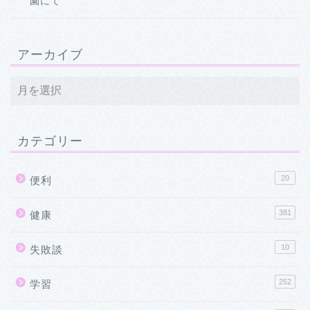
園にて
アーカイブ
カテゴリー
20
便利
381
健康
10
失敗談
252
学習