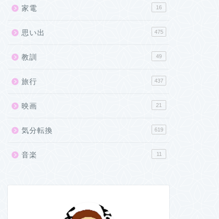
家電
16
思い出
475
教訓
49
旅行
437
映画
21
気分転換
619
音楽
11