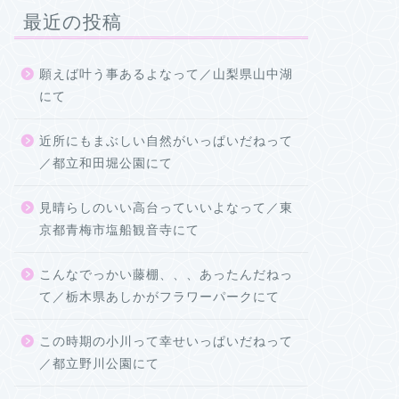
最近の投稿
願えば叶う事あるよなって／山梨県山中湖
にて
近所にもまぶしい自然がいっぱいだねって
／都立和田堀公園にて
見晴らしのいい高台っていいよなって／東
京都青梅市塩船観音寺にて
こんなでっかい藤棚、、、あったんだねっ
て／栃木県あしかがフラワーパークにて
この時期の小川って幸せいっぱいだねって
／都立野川公園にて