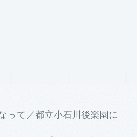
サービス
ランキング
なって／都立小石川後楽園に