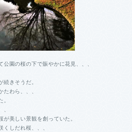
て公園の桜の下で賑やかに花見、、、
が続きそうだ。
かたわら、、、
た。
、、
桜が美しい景観を創っていた。
咲くしだれ桜、、、