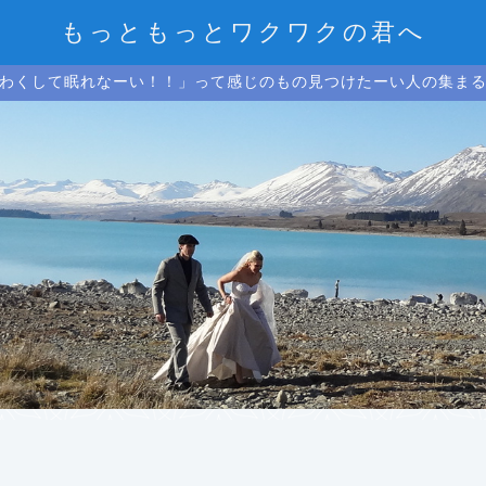
もっともっとワクワクの君へ
わくして眠れなーい！！」って感じのもの見つけたーい人の集ま