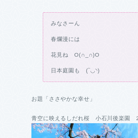
みなさーん
春爛漫には
花見ね O(∩_∩)O
日本庭園も (‾◡◝)
お題「ささやかな幸せ」
青空に映えるしだれ桜 小石川後楽園 2