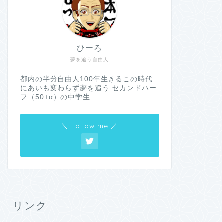
ひーろ
夢を追う自由人
都内の半分自由人100年生きるこの時代
にあいも変わらず夢を追う セカンドハー
フ（50+α）の中学生
＼ Follow me ／
リンク