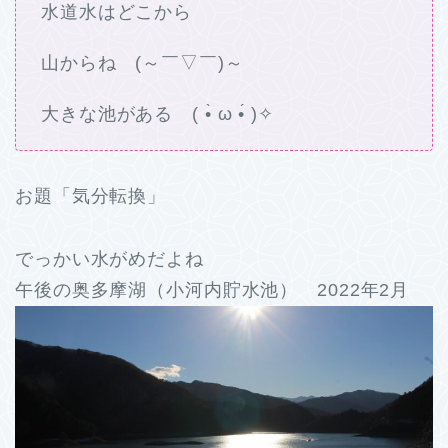
水道水はどこから
山からね (～￣▽￣)～
大きな池がある ( •̀ ω •́ )✧
お題「気分転換」
でっかい水がめだよね
午後の奥多摩湖（小河内貯水池） 2022年2月