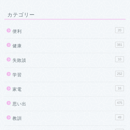
カテゴリー
20
便利
381
健康
10
失敗談
252
学習
16
家電
475
思い出
49
教訓