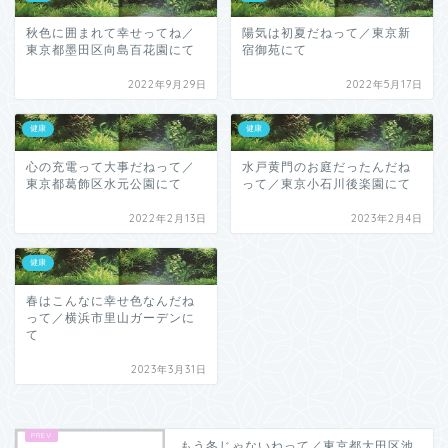
秋色に囲まれて幸せってね／
陽気は初夏だねって／東京新
東京都墨田区向島百花園にて
宿御苑にて
2022年9月29日
2022年5月17日
健康
健康
心の充電って大事だねって／
水戸黄門のお庭だったんだね
東京都葛飾区水元公園にて
って／東京小石川後楽園にて
2022年2月13日
2023年2月4日
健康
春はこんなに幸せ色なんだね
って／横浜市里山ガーデンに
て
2023年3月31日
もう冬じゃないねって／東京都大田区池