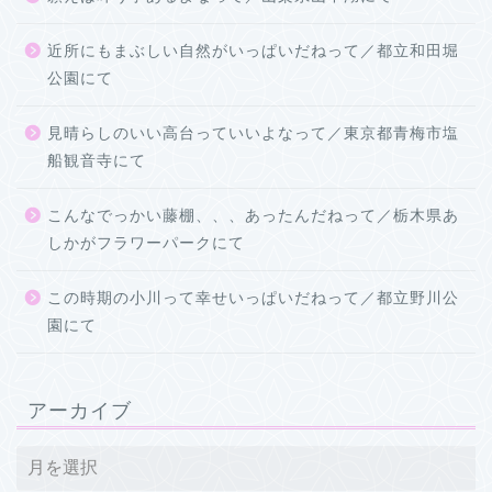
近所にもまぶしい自然がいっぱいだねって／都立和田堀
公園にて
見晴らしのいい高台っていいよなって／東京都青梅市塩
船観音寺にて
こんなでっかい藤棚、、、あったんだねって／栃木県あ
しかがフラワーパークにて
この時期の小川って幸せいっぱいだねって／都立野川公
園にて
アーカイブ