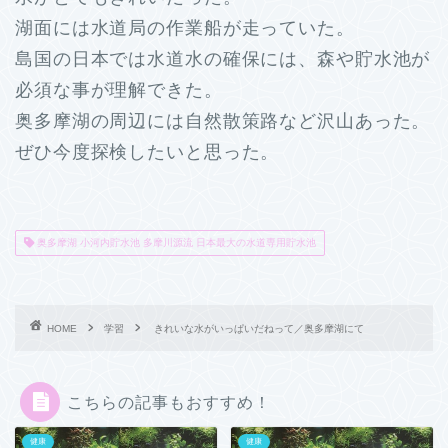
湖面には水道局の作業船が走っていた。
島国の日本では水道水の確保には、森や貯水池が
必須な事が理解できた。
奥多摩湖の周辺には自然散策路など沢山あった。
ぜひ今度探検したいと思った。
奥多摩湖 小河内貯水池 多摩川源流 日本最大の水道専用貯水池
HOME
学習
きれいな水がいっぱいだねって／奥多摩湖にて
こちらの記事もおすすめ！
健康
健康