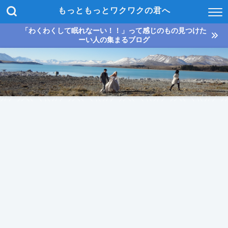
もっともっとワクワクの君へ
「わくわくして眠れなーい！！」って感じのもの見つけた
ーい人の集まるブログ