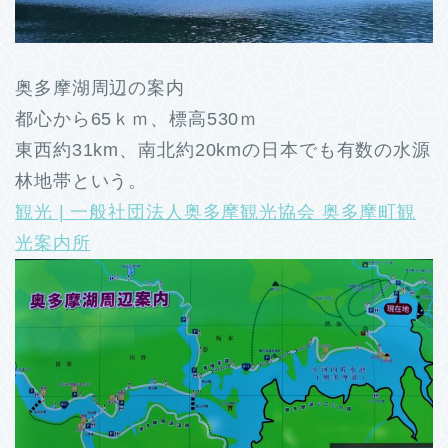
奥多摩湖周辺の案内
都心から65ｋｍ、標高530ｍ
東西約31km、南北約20kmの日本でも有数の水源
林地帯という。
観光 | 一般社団法人奥多摩観光協会 奥多摩町観
光案内所