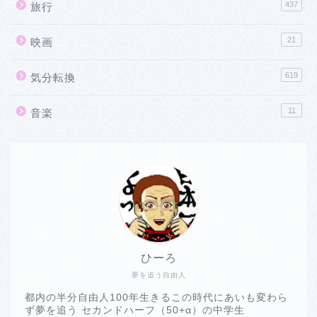
437
旅行
21
映画
619
気分転換
11
音楽
ひーろ
夢を追う自由人
都内の半分自由人100年生きるこの時代にあいも変わら
ず夢を追う セカンドハーフ（50+α）の中学生