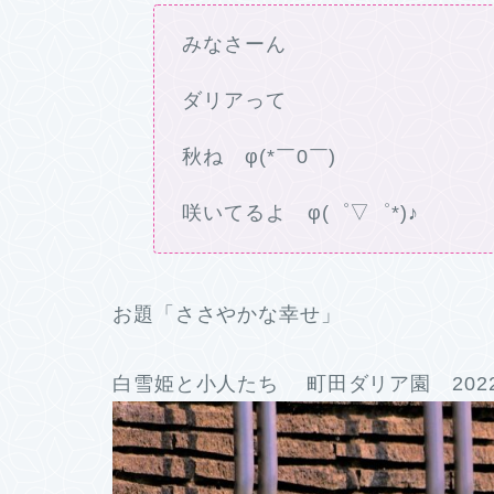
みなさーん
ダリアって
秋ね φ(*￣0￣)
咲いてるよ φ(゜▽゜*)♪
お題「ささやかな幸せ」
白雪姫と小人たち 町田ダリア園 202