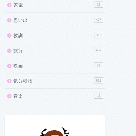
家電
16
思い出
475
教訓
49
旅行
437
映画
21
気分転換
619
音楽
11