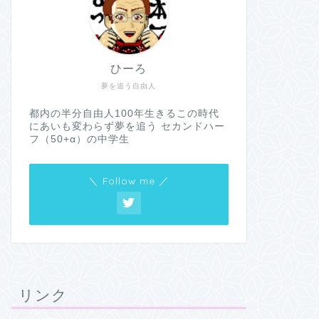
ひーろ
夢を追う自由人
都内の半分自由人100年生きるこの時代
にあいも変わらず夢を追う セカンドハー
フ（50+α）の中学生
＼ Follow me ／
リンク