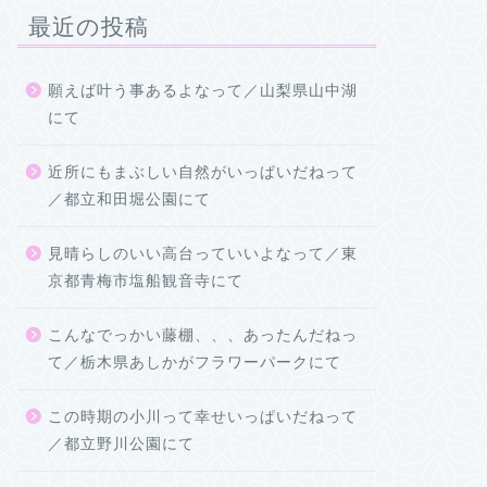
最近の投稿
願えば叶う事あるよなって／山梨県山中湖
にて
近所にもまぶしい自然がいっぱいだねって
／都立和田堀公園にて
見晴らしのいい高台っていいよなって／東
京都青梅市塩船観音寺にて
こんなでっかい藤棚、、、あったんだねっ
て／栃木県あしかがフラワーパークにて
この時期の小川って幸せいっぱいだねって
／都立野川公園にて