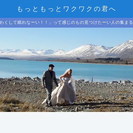
もっともっとワクワクの君へ
わくして眠れなーい！！」って感じのもの見つけたーい人の集ま