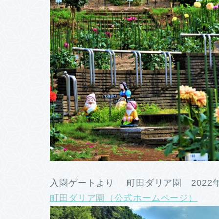
入園ゲートより 町田ダリア園 2022
町田ダリア園（公式ホームページ）