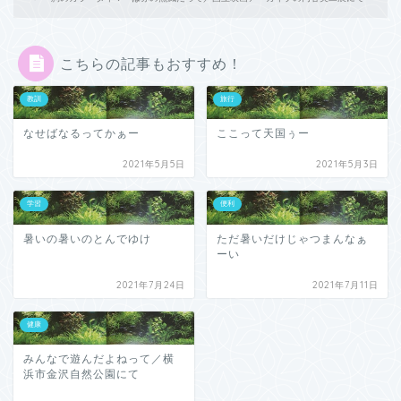
こちらの記事もおすすめ！
教訓
旅行
なせばなるってかぁー
ここって天国ぅー
2021年5月5日
2021年5月3日
学習
便利
暑いの暑いのとんでゆけ
ただ暑いだけじゃつまんなぁ
ーい
2021年7月24日
2021年7月11日
健康
みんなで遊んだよねって／横
浜市金沢自然公園にて