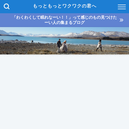
もっともっとワクワクの君へ
「わくわくして眠れなーい！！」って感じのもの見つけた
ーい人の集まるブログ