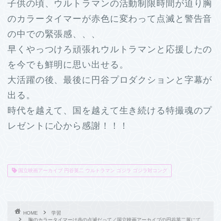
子供の頃、ウルトラマンの活動制限時間が迫り胸
のカラータイマーが赤色に変わって点滅と警告音
の中での緊張感、、、
早くやっつけろ頑張れウルトラマンと応援したの
を今でも鮮明に思い出せる。
大活躍の後、最後に円谷プロダクションと字幕が
出る。
時代を越えて、国を越えて生き続ける特撮魂のプ
レゼントに心から感謝！！！
国立映画アーカイブ 円谷英二 ウルトラマン ゴジラ ゴジラ対コング
HOME
学習
胸のカラータイマーは赤の点滅だって／国立映画アーカイブの円谷英二展にて