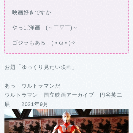
映画好きですか
やっぱ洋画 (～￣▽￣)～
ゴジラもある ( •̀ ω •́ )✧
お題「ゆっくり見たい映画」
あっ ウルトラマンだ
ウルトラマン 国立映画アーカイブ 円谷英二
展 2021年9月