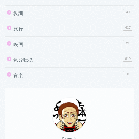
49
教訓
437
旅行
21
映画
619
気分転換
11
音楽
ひーろ