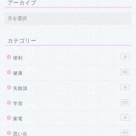
アーカイブ
カテゴリー
20
便利
381
健康
10
失敗談
252
学習
16
家電
475
思い出