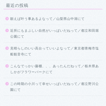
最近の投稿
願えば叶う事あるよなって／山梨県山中湖にて
近所にもまぶしい自然がいっぱいだねって／都立和田堀
公園にて
見晴らしのいい高台っていいよなって／東京都青梅市塩
船観音寺にて
こんなでっかい藤棚、、、あったんだねって／栃木県あ
しかがフラワーパークにて
この時期の小川って幸せいっぱいだねって／都立野川公
園にて