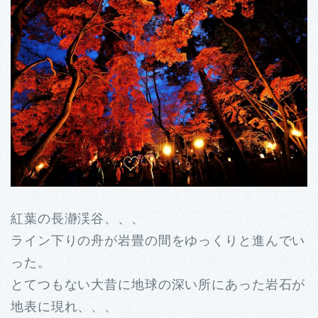
紅葉の長瀞渓谷、、、
ライン下りの舟が岩畳の間をゆっくりと進んでい
った。
とてつもない大昔に地球の深い所にあった岩石が
地表に現れ、、、