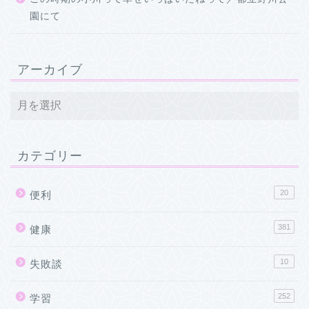
園にて
アーカイブ
カテゴリー
20
便利
381
健康
10
失敗談
252
学習