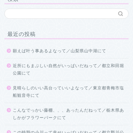
最近の投稿
願えば叶う事あるよなって／山梨県山中湖にて
近所にもまぶしい自然がいっぱいだねって／都立和田堀
公園にて
見晴らしのいい高台っていいよなって／東京都青梅市塩
船観音寺にて
こんなでっかい藤棚、、、あったんだねって／栃木県あ
しかがフラワーパークにて
この時期の小川って幸せいっぱいだねって／都立野川公