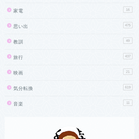
16
家電
475
思い出
49
教訓
437
旅行
21
映画
619
気分転換
11
音楽