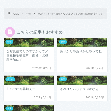
HOME
学習
地球っていつもは見えないよなって／埼玉県長瀞渓谷にて
こちらの記事もおすすめ！
学習
旅行
なぜ見捨てたのですかって／
ありがたやありがたやってね
国立極地研究所 南極・北極
科学館にて
2021年9月27日
2021年6月26日
思い出
旅行
川の中にお花畑ぇー
きみはだいじょうぶかなぁ
2021年5月4日
2021年5月20日
健康