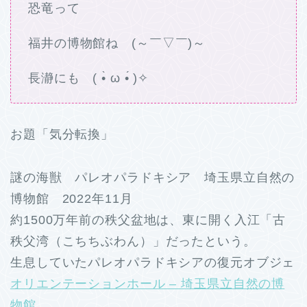
恐竜って
福井の博物館ね (～￣▽￣)～
長瀞にも ( •̀ ω •́ )✧
お題「気分転換」
謎の海獣 パレオパラドキシア 埼玉県立自然の
博物館 2022年11月
約1500万年前の秩父盆地は、東に開く入江「古
秩父湾（こちちぶわん）」だったという。
生息していたパレオパラドキシアの復元オブジェ
オリエンテーションホール – 埼玉県立自然の博
物館