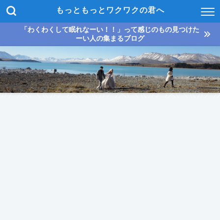
もっともっとワクワクの君へ
「わくわくして眠れなーい！！」って感じのもの見つけた
ーい人の集まるブログ