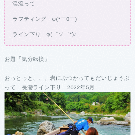
渓流って
ラフティング φ(*￣0￣)
ライン下り φ(゜▽゜*)♪
お題「気分転換」
おっとっと、、、岩にぶつかってもだいじょうぶ
って 長瀞ライン下り 2022年5月