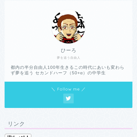
ひーろ
夢を追う自由人
都内の半分自由人100年生きるこの時代にあいも変わら
ず夢を追う セカンドハーフ（50+α）の中学生
＼ Follow me ／
リンク