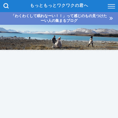
もっともっとワクワクの君へ
「わくわくして眠れなーい！！」って感じのもの見つけた
ーい人の集まるブログ