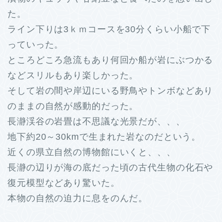
た。
ライン下りは3ｋｍコースを30分くらい小船で下
っていった。
ところどころ急流もあり何回か船が岩にぶつかる
などスリルもあり楽しかった。
そして岩の間や岸辺にいる野鳥やトンボなどあり
のままの自然が感動的だった。
長瀞渓谷の岩畳は不思議な光景だが、、、
地下約20～30kmで生まれた岩なのだという。
近くの県立自然の博物館にいくと、、、
長瀞の辺りが海の底だった頃の古代生物の化石や
復元模型などあり驚いた。
本物の自然の迫力に息をのんだ。