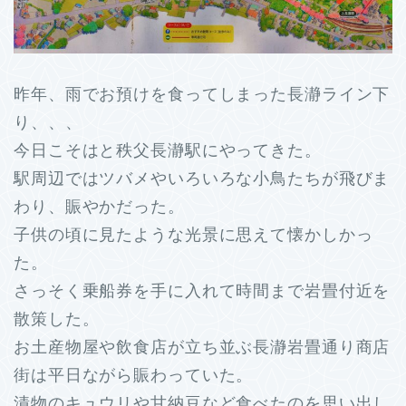
昨年、雨でお預けを食ってしまった長瀞ライン下
り、、、
今日こそはと秩父長瀞駅にやってきた。
駅周辺ではツバメやいろいろな小鳥たちが飛びま
わり、賑やかだった。
子供の頃に見たような光景に思えて懐かしかっ
た。
さっそく乗船券を手に入れて時間まで岩畳付近を
散策した。
お土産物屋や飲食店が立ち並ぶ長瀞岩畳通り商店
街は平日ながら賑わっていた。
漬物のキュウリや甘納豆など食べたのを思い出し