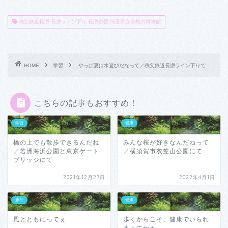
秩父鉄道長瀞 長瀞ライン下り 長瀞岩畳 埼玉県立自然の博物館
HOME
学習
やっぱ夏は水遊びだなって／秩父鉄道長瀞ライン下りで
こちらの記事もおすすめ！
学習
健康
橋の上でも散歩できるんだね
みんな桜が好きなんだねって
／若洲海浜公園と東京ゲート
／横須賀市衣笠山公園にて
ブリッジにて
2021年12月27日
2022年4月1日
旅行
健康
風とともにってぇ
歩くからこそ、健康でいられ