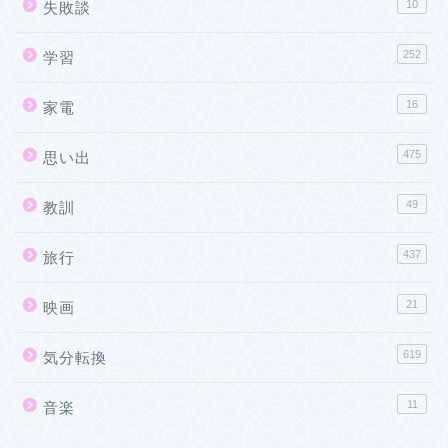
10
失敗談
252
学習
16
家電
475
思い出
49
教訓
437
旅行
21
映画
619
気分転換
11
音楽