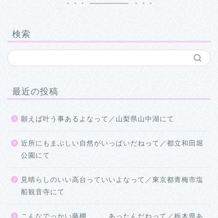
検索
最近の投稿
願えば叶う事あるよなって／山梨県山中湖にて
近所にもまぶしい自然がいっぱいだねって／都立和田堀
公園にて
見晴らしのいい高台っていいよなって／東京都青梅市塩
船観音寺にて
こんなでっかい藤棚、、、あったんだねって／栃木県あ