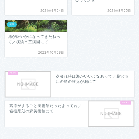
るってかぁ
2021年4月24日
2021年8月25日
健康
池が賑やかになってきたねっ
て／横浜市三渓園にて
2022年10月28日
夕暮れ時は海がいいよなあって／藤沢市
江の島の稚児が淵にて
高原がまるごと美術館だったよってね／
箱根彫刻の森美術館にて